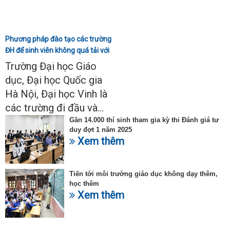
Phương pháp đào tạo các trường
ĐH để sinh viên không quá tải với
ngành Sư phạm Khoa học tự
Trường Đại học Giáo
nhiên
dục, Đại học Quốc gia
Hà Nội, Đại học Vinh là
các trường đi đầu và...
Gần 14.000 thí sinh tham gia kỳ thi Đánh giá tư
duy đợt 1 năm 2025
Xem thêm
Tiến tới môi trường giáo dục không dạy thêm,
học thêm
Xem thêm