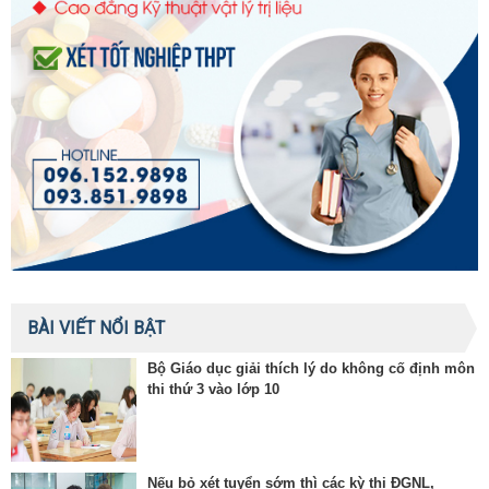
BÀI VIẾT NỔI BẬT
Bộ Giáo dục giải thích lý do không cố định môn
thi thứ 3 vào lớp 10
Nếu bỏ xét tuyển sớm thì các kỳ thi ĐGNL,