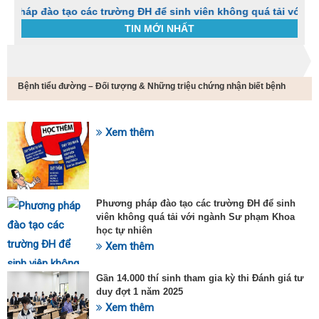
o tạo các trường ĐH để sinh viên không quá tải với ngành Sư 
TIN MỚI NHẤT
Trang chủ
Tin tức
Bệnh tiểu đường – Đối tượng & Những triệu chứng nhận biết bệnh
C
t
h
g
Xem thêm
SỰ KIỆN HOT
v
đ
v
k
đ
Phương pháp đào tạo các trường ĐH để sinh
p
viên không quá tải với ngành Sư phạm Khoa
d
học tự nhiên
t
Xem thêm
t
T
t
Gần 14.000 thí sinh tham gia kỳ thi Đánh giá tư
2
duy đợt 1 năm 2025
Xem thêm