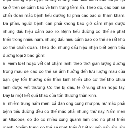
kê ở trên sẽ cảnh báo về tình trạng tiềm ẩn. Theo đó, các bạn sẽ
chẩn đoán mắc bệnh tiểu đường từ phía các bác sĩ thăm khám.
Đa phần, người bệnh cần phải không bao giờ cảm nhận được
những dấu hiệu cảnh báo rõ. Bệnh tiểu đường có thể sẽ phát
triển trong nhiều năm, những dấu hiệu cảnh báo có thể sẽ rất khó
có thể chẩn đoán. Theo đó, những dấu hiệu nhận biết bệnh tiểu
đường loại 2 bao gồm:
Bị viêm loét hoặc vết cắt chậm lành: theo thời gian lượng đường
trong máu sẽ cao có thể sẽ ảnh hưởng đến lưu lượng máu của
bạn, gây tổn thương đến thần kinh khiến cho cơ thể khó chữa
lành được vết thương. Có thể bị đau, tê ở vùng chân hoặc tay.
Đây là một kết quả khác của tổn thương thần kinh.
Bị nhiễm trùng nấm men: cả đàn ông cũng như phụ nữ mắc phải
bệnh tiểu đường đều có thể mắc phải những thứ này. Nấm men
ăn Glucose, do đó có nhiều xung quanh làm cho nó phát triển
mạnh. Nhiễm trùng có thể sẽ phát triển ở bất kỳ nếp gấp ấm, ẩm