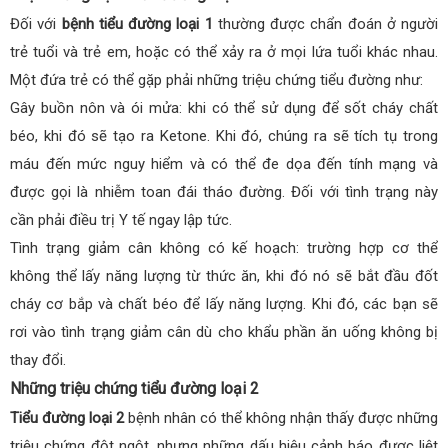
Đối với
bệnh tiểu đường loại 1
thường được chẩn đoán ở người
trẻ tuổi và trẻ em, hoặc có thể xảy ra ở mọi lứa tuổi khác nhau.
Một đứa trẻ có thể gặp phải những triệu chứng tiểu đường như:
Gây buồn nôn và ói mửa: khi có thể sử dụng để sốt cháy chất
béo, khi đó sẽ tạo ra Ketone. Khi đó, chúng ra sẽ tích tụ trong
máu đến mức nguy hiểm và có thể đe dọa đến tính mạng và
được gọi là nhiễm toan đái tháo đường. Đối với tình trạng này
cần phải điều trị Y tế ngay lập tức.
Tình trạng giảm cân không có kế hoạch: trường hợp cơ thể
không thể lấy năng lượng từ thức ăn, khi đó nó sẽ bắt đầu đốt
cháy cơ bắp và chất béo để lấy năng lượng. Khi đó, các bạn sẽ
rơi vào tình trạng giảm cân dù cho khẩu phần ăn uống không bị
thay đổi.
Những triệu chứng tiểu đường loại 2
Tiểu đường loại 2
bệnh nhân có thể không nhận thấy được những
triệu chứng đột ngột, nhưng những dấu hiệu cảnh báo được liệt