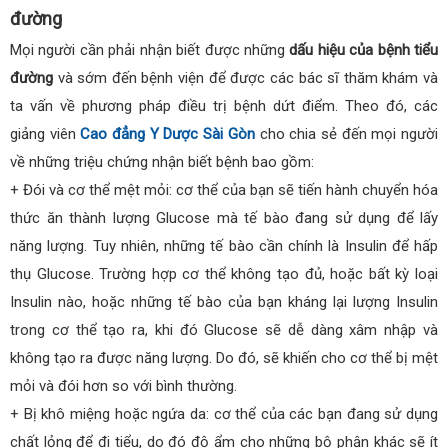
đường
Mọi người cần phải nhận biết được những
dấu hiệu của bệnh tiểu
đường
và sớm đến bệnh viện để được các bác sĩ thăm khám và
ta vấn về phương pháp điều trị bệnh dứt điểm. Theo đó, các
giảng viên
Cao đẳng Y Dược Sài Gòn
cho chia sẻ đến mọi người
về những triệu chứng nhận biết bệnh bao gồm:
+ Đói và cơ thể mệt mỏi: cơ thể của bạn sẽ tiến hành chuyển hóa
thức ăn thành lượng Glucose mà tế bào đang sử dụng để lấy
năng lượng. Tuy nhiên, những tế bào cần chính là Insulin để hấp
thụ Glucose. Trường hợp cơ thể không tạo đủ, hoặc bất kỳ loại
Insulin nào, hoặc những tế bào của bạn kháng lại lượng Insulin
trong cơ thể tạo ra, khi đó Glucose sẽ dễ dàng xâm nhập và
không tạo ra được năng lượng. Do đó, sẽ khiến cho cơ thể bị mệt
mỏi và đói hơn so với bình thường.
+ Bị khô miệng hoặc ngứa da: cơ thể của các bạn đang sử dụng
chất lỏng để đi tiểu, do đó độ ẩm cho những bộ phận khác sẽ ít