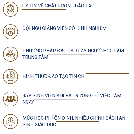
UY TÍN VỀ CHẤT LƯỢNG ĐÀO TẠO
ĐỘI NGŨ GIẢNG VIÊN CÓ KINH NGHIỆM
PHƯƠNG PHÁP ĐÀO TẠO LẤY NGƯỜI HỌC LÀM
TRUNG TÂM
HÌNH THỨC ĐÀO TẠO TÍN CHỈ
95% SINH VIÊN KHI RA TRƯỜNG CÓ VIỆC LÀM
NGAY
MỨC HỌC PHÍ ỔN ĐỊNH, NHIỀU CHÍNH SÁCH AN
SINH GIÁO DỤC