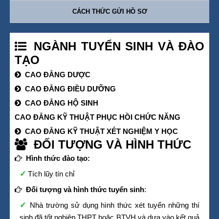
CÁCH THỨC GỬI HỒ SƠ
NGÀNH TUYỂN SINH VÀ ĐÀO
TẠO
CAO ĐẲNG DƯỢC
CAO ĐẲNG ĐIỀU DƯỠNG
CAO ĐẲNG HỘ SINH
CAO ĐẲNG KỸ THUẬT PHỤC HỒI CHỨC NĂNG
CAO ĐẲNG KỸ THUẬT XÉT NGHIỆM Y HỌC
ĐỐI TƯỢNG VÀ HÌNH THỨC
Hình thức đào tạo:
Tích lũy tín chỉ
Đối tượng và hình thức tuyển sinh
:
Nhà trường sử dụng hình thức xét tuyển những thí
sinh đã tốt nghiệp THPT hoặc BTVH và dựa vào kết quả