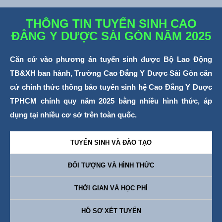
THÔNG TIN TUYỂN SINH CAO
ĐẲNG Y DƯỢC SÀI GÒN NĂM 2025
Căn cứ vào phương án tuyển sinh được Bộ Lao Động
TB&XH ban hành, Trường Cao Đẳng Y Dược Sài Gòn căn
cứ chính thức thông báo tuyển sinh hệ Cao Đẳng Y Duợc
TPHCM chính quy năm 2025 bằng nhiều hình thức, áp
dụng tại nhiều cơ sở trên toàn quốc.
TUYỂN SINH VÀ ĐÀO TẠO
ĐỐI TƯỢNG VÀ HÌNH THỨC
THỜI GIAN VÀ HỌC PHÍ
HỒ SƠ XÉT TUYỂN