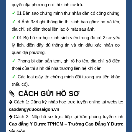
quyền địa phương nơi thí sinh cư trú.
01 Bản sao chứng minh thư nhân dân có công chứng
4 Ảnh 3×4 ghi thông tin thí sinh bao gồm: họ và tên,
địa chỉ, số điện thoại liên lạc ở mặt sau ảnh.
01 Bộ hồ sơ học sinh sinh viên trong đó có 2 sơ yếu
lý lịch, điền đầy đủ thông tin và xin dấu xác nhận cơ
quan địa phương.
Phong bì dán sẵn tem, ghi rõ họ tên, địa chỉ, số điện
thoại của thí sinh để nhà trường liên hệ khi cần.
Các loại giấy tờ chứng minh đối tượng ưu tiên khác
(nếu có).
CÁCH GỬI HỒ SƠ
Cách 1: Đăng ký nhập học trực tuyến online tại website:
caodangyduocsaigon.vn
Cách 2: Nộp hồ sơ trực tiếp tại Văn phòng tuyển sinh
Cao đẳng Y Dược TPHCM – Trường Cao Đẳng Y Dược
Sài Gòn