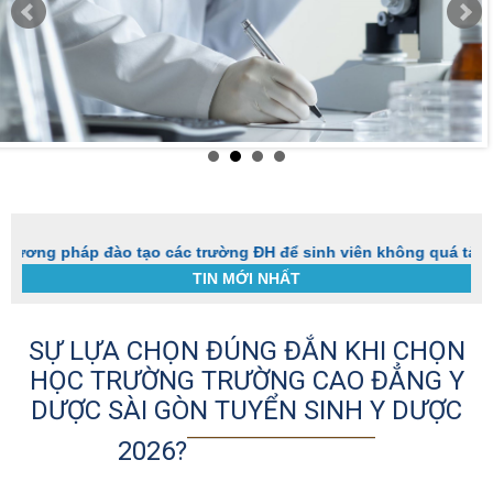
ng pháp đào tạo các trường ĐH để sinh viên không quá tải với
TIN MỚI NHẤT
SỰ LỰA CHỌN ĐÚNG ĐẮN KHI CHỌN
HỌC TRƯỜNG TRƯỜNG CAO ĐẲNG Y
DƯỢC SÀI GÒN TUYỂN SINH Y DƯỢC
2026?