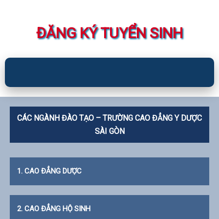
ĐĂNG KÝ TUYỂN SINH
CÁC NGÀNH ĐÀO TẠO – TRƯỜNG CAO ĐẲNG Y DƯỢC
SÀI GÒN
1. CAO ĐẲNG DƯỢC
2. CAO ĐẲNG HỘ SINH