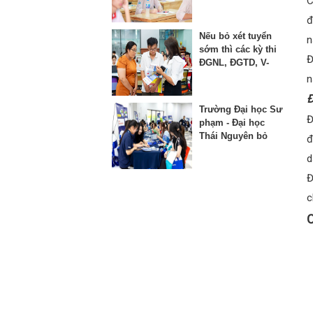
C
thứ 3 vào lớp 10
đ
Nếu bỏ xét tuyển
n
sớm thì các kỳ thi
Đ
ĐGNL, ĐGTD, V-
SAT bị ảnh hưởng
n
như thế nào?
Đ
Trường Đại học Sư
Đ
phạm - Đại học
Thái Nguyên bỏ
đ
phương thức xét
d
học bạ từ năm
2025
Đ
c
C