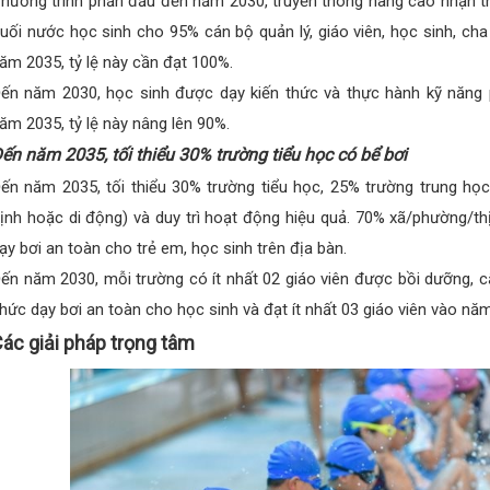
hương trình phấn đấu đến năm 2030, truyền thông nâng cao nhận th
uối nước học sinh cho 95% cán bộ quản lý, giáo viên, học sinh, ch
ăm 2035, tỷ lệ này cần đạt 100%.
ến năm 2030, học sinh được dạy kiến thức và thực hành kỹ năng
ăm 2035, tỷ lệ này nâng lên 90%.
ến năm 2035, tối thiểu 30% trường tiểu học có bể bơi
ến năm 2035, tối thiểu 30% trường tiểu học, 25% trường trung học
ịnh hoặc di động) và duy trì hoạt động hiệu quả. 70% xã/phường/thị
ạy bơi an toàn cho trẻ em, học sinh trên địa bàn.
ến năm 2030, mỗi trường có ít nhất 02 giáo viên được bồi dưỡng, 
hức dạy bơi an toàn cho học sinh và đạt ít nhất 03 giáo viên vào nă
ác giải pháp trọng tâm