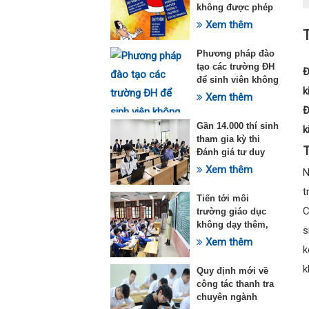
không được phép
dạy thêm theo
Xem thêm
Thông tư 29
Phương pháp đào
tạo các trường ĐH
Đ
để sinh viên không
k
quá tải với ngành
Xem thêm
Sư phạm Khoa học
Đ
tự nhiên
Gần 14.000 thí sinh
k
tham gia kỳ thi
T
Đánh giá tư duy
đợt 1 năm 2025
Xem thêm
N
t
Tiến tới môi
C
trường giáo dục
không dạy thêm,
s
học thêm
Xem thêm
k
k
Quy định mới về
công tác thanh tra
chuyên ngành