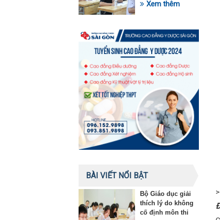
trong lĩnh vực giáo
Xem thêm
dục
BÀI VIẾT NỔI BẬT
>
Bộ Giáo dục giải
thích lý do không
Đ
cố định môn thi