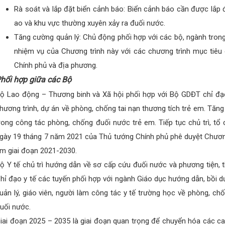
Rà soát và lắp đặt biển cảnh báo: Biển cảnh báo cần được lắp 
ao và khu vực thường xuyên xảy ra đuối nước.
Tăng cường quản lý: Chủ động phối hợp với các bộ, ngành trong 
nhiệm vụ của Chương trình này với các chương trình mục tiêu 
Chính phủ và địa phương.
hối hợp giữa các Bộ
ộ Lao động – Thương binh và Xã hội phối hợp với Bộ GDĐT chỉ đạo,
hương trình, dự án về phòng, chống tai nạn thương tích trẻ em. Tăng 
rong công tác phòng, chống đuối nước trẻ em. Tiếp tục chủ trì, tổ
gày 19 tháng 7 năm 2021 của Thủ tướng Chính phủ phê duyệt Chương 
m giai đoạn 2021-2030.
ộ Y tế chủ trì hướng dẫn về sơ cấp cứu đuối nước và phương tiện, th
hỉ đạo y tế các tuyến phối hợp với ngành Giáo dục hướng dẫn, bồi 
uản lý, giáo viên, người làm công tác y tế trường học về phòng, ch
uối nước.
iai đoạn 2025 – 2035 là giai đoạn quan trọng để chuyển hóa các c