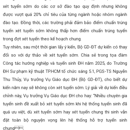
xét tuyển sớm do các cơ sở đào tạo quy định nhưng không
được vượt quá 20% chỉ tiêu của từng ngành hoặc nhóm ngành
đào tạo. Đồng thời, các trường phải đảm bảo điểm chuẩn trúng
tuyển xét tuyển sớm không thấp hơn điểm chuẩn trúng tuyển
trong đợt xét tuyển theo kế hoạch chung.
Tuy nhiên, sau một thời gian lấy ý kiến, Bộ GD-ĐT dự kiến có thay
đổi so với dự thảo về xét tuyển sớm. Chia sẻ trong tọa đàm
Công tác hướng nghiệp và tuyển sinh ĐH năm 2025, do Trường
ĐH Sư phạm kỹ thuật TP.HCM tổ chức sáng 5.1, PGS-TS Nguyễn
Thu Thủy, Vụ trưởng Vụ Giáo dục ĐH (Bộ GD-ĐT), cho biết dự
kiến năm nay sẽ không còn xét tuyển sớm. Lý giải về dự kiến điều
chỉnh này, Vụ trưởng Vụ Giáo dục ĐH cho hay: “Nhiều chuyên gia
tuyển sinh đề xuất bỏ xét tuyển sớm khi hệ thống tuyển sinh đã
quá ưu việt, dù xét tuyển sớm hay xét tuyển chung thi sinh vẫn
đặt toàn bộ nguyện vọng lên hệ thống hỗ trợ tuyển sinh
chung.