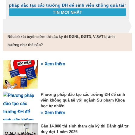
đào tạo các trường ĐH để sinh viên không quá tải với ngành S
TIN MỚI NHẤT
Trang chủ
Tin tức
Nếu bỏ xét tuyển sớm thì các kỳ thi ĐGNL, ĐGTD, V-SAT bị ảnh
C
t
hưởng như thế nào?
h
g
v
Xem thêm
đ
SỰ KIỆN HOT
v
k
đ
p
Phương pháp đào tạo các trường ĐH để sinh
d
viên không quá tải với ngành Sư phạm Khoa
t
học tự nhiên
t
T
Xem thêm
t
2
Gần 14.000 thí sinh tham gia kỳ thi Đánh giá tư
duy đợt 1 năm 2025