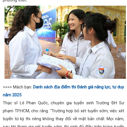
>>>> Mách bạn:
Danh sách địa điểm thi Đánh giá năng lực, tư duy
năm 2025
Thạc sĩ Lê Phan Quốc, chuyên gia tuyển sinh Trường ĐH Sư
phạm TP.HCM, cho rằng: “Trường hợp bỏ xét tuyển sớm, việc xét
tuyển từ kỳ thi riêng không thay đổi về mặt bản chất. Mọi năm,
sau khi tham gia xét tuyển sớm, thí sinh đủ điều kiện trúng tuyển