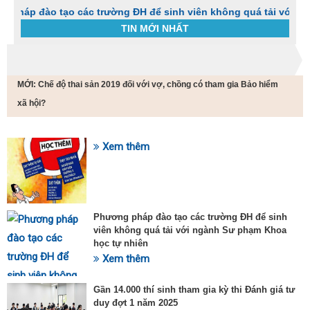
 tạo các trường ĐH để sinh viên không quá tải với ngành Sư p
TIN MỚI NHẤT
Trang chủ
Tin tức
MỚI: Chế độ thai sản 2019 đối với vợ, chồng có tham gia Bảo hiểm
C
t
xã hội?
h
g
v
Xem thêm
đ
SỰ KIỆN HOT
v
k
đ
p
Phương pháp đào tạo các trường ĐH để sinh
d
viên không quá tải với ngành Sư phạm Khoa
t
học tự nhiên
t
T
Xem thêm
t
2
Gần 14.000 thí sinh tham gia kỳ thi Đánh giá tư
duy đợt 1 năm 2025