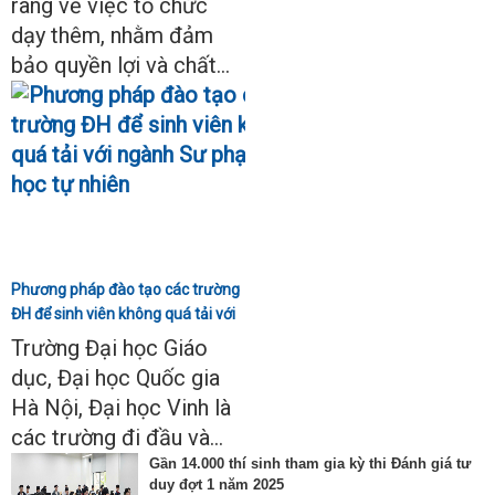
ràng về việc tổ chức
dạy thêm, nhằm đảm
bảo quyền lợi và chất...
Phương pháp đào tạo các trường
ĐH để sinh viên không quá tải với
ngành Sư phạm Khoa học tự
Trường Đại học Giáo
nhiên
dục, Đại học Quốc gia
Hà Nội, Đại học Vinh là
các trường đi đầu và...
Gần 14.000 thí sinh tham gia kỳ thi Đánh giá tư
duy đợt 1 năm 2025