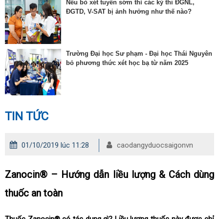
Nếu bỏ xét tuyển sớm thì các kỳ thi ĐGNL,
ĐGTD, V-SAT bị ảnh hưởng như thế nào?
Trường Đại học Sư phạm - Đại học Thái Nguyên
bỏ phương thức xét học bạ từ năm 2025
TIN TỨC
01/10/2019 lúc 11:28
caodangyduocsaigonvn
Zanocin® – Hướng dẫn liều lượng & Cách dùng
thuốc an toàn
Thuốc Zanocin® có tác dụng gì? Liều lượng thuốc này được chỉ