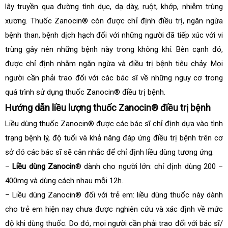
lây truyền qua đường tình dục, dạ dày, ruột, khớp, nhiễm trùng
xương. Thuốc Zanocin® còn được chỉ định điều trị, ngăn ngừa
bệnh than, bệnh dịch hạch đối với những người đã tiếp xúc với vi
trùng gây nên những bệnh này trong không khí. Bên cạnh đó,
được chỉ định nhằm ngăn ngừa và điều trị bệnh tiêu chảy. Mọi
người cần phải trao đổi với các bác sĩ về những nguy cơ trong
quá trình sử dụng thuốc Zanocin® điều trị bệnh.
Hướng dẫn liều lượng thuốc Zanocin® điều trị bệnh
Liều dùng thuốc Zanocin® được các bác sĩ chỉ định dựa vào tình
trạng bệnh lý, độ tuổi và khả năng đáp ứng điều trị bệnh trên cơ
sở đó các bác sĩ sẽ cân nhắc để chỉ định liều dùng tương ứng.
–
Liều dùng Zanocin
® dành cho người lớn: chỉ định dùng 200 –
400mg và dùng cách nhau mỗi 12h.
– Liều dùng Zanocin® đối với trẻ em: liều dùng thuốc này dành
cho trẻ em hiện nay chưa được nghiên cứu và xác định về mức
độ khi dùng thuốc. Do đó, mọi người cần phải trao đổi với bác sĩ/