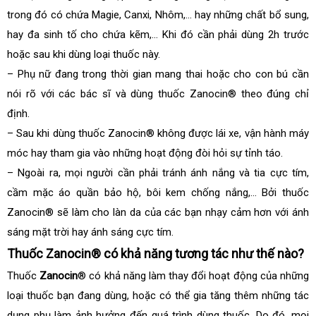
trong đó có chứa Magie, Canxi, Nhôm,… hay những chất bổ sung,
hay đa sinh tố cho chứa kẽm,… Khi đó cần phải dùng 2h trước
hoặc sau khi dùng loại thuốc này.
– Phụ nữ đang trong thời gian mang thai hoặc cho con bú cần
nói rõ với các bác sĩ và dùng thuốc Zanocin® theo đúng chỉ
định.
– Sau khi dùng thuốc Zanocin® không được lái xe, vận hành máy
móc hay tham gia vào những hoạt động đòi hỏi sự tỉnh táo.
– Ngoài ra, mọi người cần phải tránh ánh nắng và tia cực tím,
cầm mặc áo quần bảo hộ, bôi kem chống nắng,… Bởi thuốc
Zanocin® sẽ làm cho làn da của các bạn nhạy cảm hơn với ánh
sáng mặt trời hay ánh sáng cực tím.
Thuốc Zanocin® có khả năng tương tác như thế nào?
Thuốc
Zanocin
® có khả năng làm thay đổi hoạt động của những
loại thuốc bạn đang dùng, hoặc có thể gia tăng thêm những tác
dụng phụ làm ảnh hưởng đến quá trình dùng thuốc. Do đó, mọi