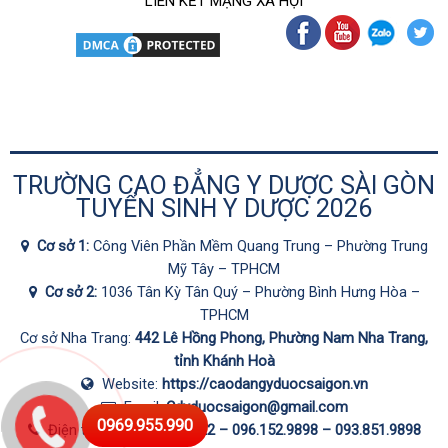
LIÊN KẾT MẠNG XÃ HỘI
TRƯỜNG CAO ĐẲNG Y DƯỢC SÀI GÒN
TUYỂN SINH Y DƯỢC 2026
Cơ sở 1:
Công Viên Phần Mềm Quang Trung – Phường Trung
Mỹ Tây – TPHCM
Cơ sở 2:
1036 Tân Kỳ Tân Quý – Phường Bình Hưng Hòa –
TPHCM
Cơ sở Nha Trang:
442 Lê Hồng Phong, Phường Nam Nha Trang,
tỉnh Khánh Hoà
Website:
https://caodangyduocsaigon.vn
Email:
Cdyduocsaigon@gmail.com
0969.955.990
Điện thoại:
0287.1060.222 –
096.152.9898
–
093.851.9898