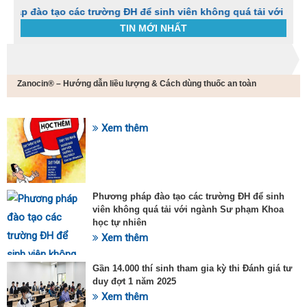
tạo các trường ĐH để sinh viên không quá tải với ngành Sư ph
TIN MỚI NHẤT
Trang chủ
Tin tức
Zanocin® – Hướng dẫn liều lượng & Cách dùng thuốc an toàn
C
t
h
g
Xem thêm
SỰ KIỆN HOT
v
đ
v
k
đ
Phương pháp đào tạo các trường ĐH để sinh
p
viên không quá tải với ngành Sư phạm Khoa
d
học tự nhiên
t
Xem thêm
t
T
t
Gần 14.000 thí sinh tham gia kỳ thi Đánh giá tư
2
duy đợt 1 năm 2025
Xem thêm