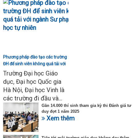
Phương pháp đào tạo các trường
ĐH để sinh viên không quá tải với
ngành Sư phạm Khoa học tự
Trường Đại học Giáo
nhiên
dục, Đại học Quốc gia
Hà Nội, Đại học Vinh là
các trường đi đầu và...
Gần 14.000 thí sinh tham gia kỳ thi Đánh giá tư
duy đợt 1 năm 2025
Xem thêm
Tiến tới môi trường giáo dục không dạy thêm,