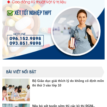
BÀI VIẾT NỔI BẬT
Bộ Giáo dục giải thích lý do không cố định môn
thi thứ 3 vào lớp 10
Nếu bỏ xét tuyển sớm thì các kỳ thi ĐGNL,