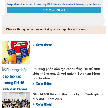
o tạo các trường ĐH để sinh viên không quá tải với ngành Sư 
TIN MỚI NHẤT
Trang chủ
Tin tức
Chia sẻ thông tin về bảo lưu kết quả học tập cho sinh viên
C
t
h
g
Xem thêm
SỰ KIỆN HOT
v
đ
v
k
đ
Phương pháp đào tạo các trường ĐH để sinh
p
viên không quá tải với ngành Sư phạm Khoa
d
học tự nhiên
t
Xem thêm
t
T
t
Gần 14.000 thí sinh tham gia kỳ thi Đánh giá tư
2
duy đợt 1 năm 2025
Xem thêm