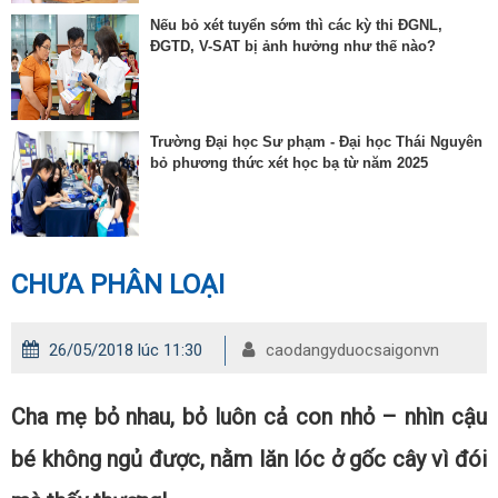
Nếu bỏ xét tuyển sớm thì các kỳ thi ĐGNL,
ĐGTD, V-SAT bị ảnh hưởng như thế nào?
Trường Đại học Sư phạm - Đại học Thái Nguyên
bỏ phương thức xét học bạ từ năm 2025
CHƯA PHÂN LOẠI
26/05/2018 lúc 11:30
caodangyduocsaigonvn
Cha mẹ bỏ nhau, bỏ luôn cả con nhỏ – nhìn cậu
bé không ngủ được, nằm lăn lóc ở gốc cây vì đói