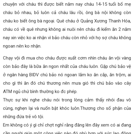
chuyện với cháu thì được biết năm nay cháu 14-15 tuổi bố mẹ
cháu bỏ nhau, bỏ luôn cả cháu lâu rồi, ông bà nội không còn
cháu ko biết ông bà ngoại. Quê cháu ở Quảng Xương Thanh Hóa,
cháu có về quê nhưng không ai nuôi nên cháu đi kiếm ăn 2 năm
nay xin việc ko ai nhận vì bảo cháu còn nhỏ với họ sợ cháu không
ngoan nên ko nhận.
Chạy vội đi mua cho cháu được xuất cơm nhìn cháu ăn vội vàng
còn bảo đây là bữa ăn ngon nhất của cháu luôn. Gặp chú bảo vệ
ở ngân hàng BIDV chú bảo nó ngoan lắm ko ăn cắp, ăn trộm, ai
cho gì thì ăn đó chú thương nên mưa gió thì chú bảo vào cây
ATM ngủ chứ bình thường ko đc phép.
Thực sự khi nghe cháu nói trong lòng cảm thấy nhói đau vô
cùng, nghẹn lại và nuốn bật khóc luôn.Thương cho số phận của
những đứa trẻ vô tội.
Em không có ý gì chỉ chợt nghỉ rằng đăng lên đây xem có ai đang
cần người giúp một công việc nào đó phù hợp với sức lao động