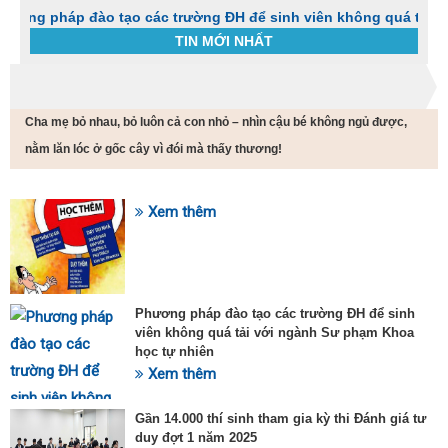
pháp đào tạo các trường ĐH để sinh viên không quá tải với ng
TIN MỚI NHẤT
Trang chủ
Chưa phân loại
Cha mẹ bỏ nhau, bỏ luôn cả con nhỏ – nhìn cậu bé không ngủ được,
C
t
nằm lăn lóc ở gốc cây vì đói mà thấy thương!
h
g
v
Xem thêm
đ
SỰ KIỆN HOT
v
k
đ
p
Phương pháp đào tạo các trường ĐH để sinh
d
viên không quá tải với ngành Sư phạm Khoa
t
học tự nhiên
t
T
Xem thêm
t
2
Gần 14.000 thí sinh tham gia kỳ thi Đánh giá tư
duy đợt 1 năm 2025