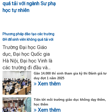
Phương pháp đào tạo các trường
ĐH để sinh viên không quá tải với
ngành Sư phạm Khoa học tự
Trường Đại học Giáo
nhiên
dục, Đại học Quốc gia
Hà Nội, Đại học Vinh là
các trường đi đầu và...
Gần 14.000 thí sinh tham gia kỳ thi Đánh giá tư
duy đợt 1 năm 2025
Xem thêm
Tiến tới môi trường giáo dục không dạy thêm,
học thêm
Xem thêm