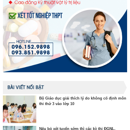
BÀI VIẾT NỔI BẬT
Bộ Giáo dục giải thích lý do không cố định môn
thi thứ 3 vào lớp 10
Nếu bỏ xét tuyển sớm thì các kỳ thi ĐGNL,