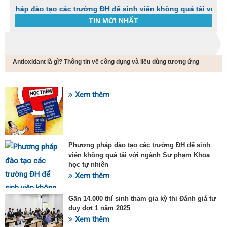
đào tạo các trường ĐH để sinh viên không quá tải với ngành S
TIN MỚI NHẤT
Trang chủ
Tin tức
Antioxidant là gì? Thông tin về công dụng và liều dùng tương ứng
C
t
h
g
Xem thêm
SỰ KIỆN HOT
v
đ
v
k
đ
Phương pháp đào tạo các trường ĐH để sinh
p
viên không quá tải với ngành Sư phạm Khoa
d
học tự nhiên
t
Xem thêm
t
T
t
Gần 14.000 thí sinh tham gia kỳ thi Đánh giá tư
2
duy đợt 1 năm 2025
Xem thêm