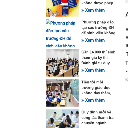
không được phép
dạy thêm theo
Xem thêm
Thông tư 29
Phương pháp đào
tạo các trường ĐH
A
để sinh viên không
A
quá tải với ngành
Xem thêm
Sư phạm Khoa học
t
tự nhiên
Gần 14.000 thí sinh
T
tham gia kỳ thi
Đánh giá tư duy
T
đợt 1 năm 2025
Xem thêm
x
l
Tiến tới môi
trường giáo dục
không dạy thêm,
học thêm
Xem thêm
Quy định mới về
công tác thanh tra
chuyên ngành