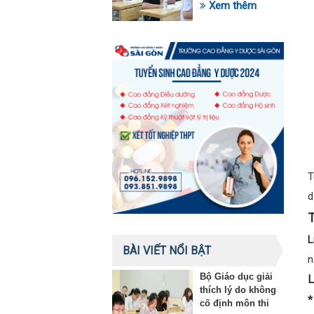
trong lĩnh vực giáo
Xem thêm
dục
T
d
T
L
BÀI VIẾT NỔI BẬT
n
Bộ Giáo dục giải
L
thích lý do không
*
cố định môn thi