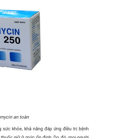
mycin an toàn
g sức khỏe, khả năng đáp ứng điều trị bệnh
 thuốc giữ ở mức ổn định. Do đó, mọi người