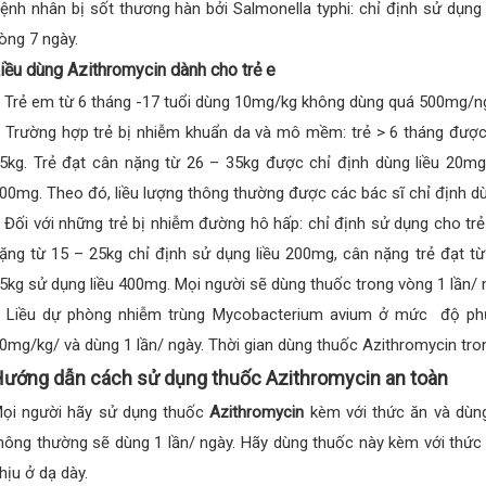
ệnh nhân bị sốt thương hàn bởi Salmonella typhi: chỉ định sử dụng
òng 7 ngày.
iều dùng Azithromycin dành cho trẻ e
 Trẻ em từ 6 tháng -17 tuổi dùng 10mg/kg không dùng quá 500mg/n
 Trường hợp trẻ bị nhiễm khuẩn da và mô mềm: trẻ > 6 tháng được 
5kg. Trẻ đạt cân nặng từ 26 – 35kg được chỉ định dùng liều 20mg
00mg. Theo đó, liều lượng thông thường được các bác sĩ chỉ định dùn
 Đối với những trẻ bị nhiễm đường hô hấp: chỉ định sử dụng cho trẻ
ặng từ 15 – 25kg chỉ định sử dụng liều 200mg, cân nặng trẻ đạt t
5kg sử dụng liều 400mg. Mọi người sẽ dùng thuốc trong vòng 1 lần/ n
 Liều dự phòng nhiễm trùng Mycobacterium avium ở mức độ phức
0mg/kg/ và dùng 1 lần/ ngày. Thời gian dùng thuốc Azithromycin tro
ướng dẫn cách sử dụng thuốc Azithromycin an toàn
ọi người hãy sử dụng thuốc
Azithromycin
kèm với thức ăn và dùng
hông thường sẽ dùng 1 lần/ ngày. Hãy dùng thuốc này kèm với thứ
hịu ở dạ dày.