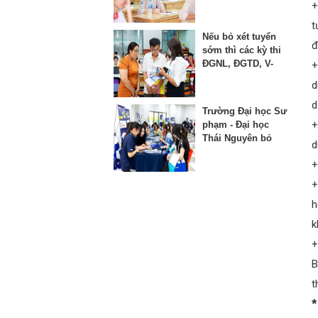
thứ 3 vào lớp 10
+
t
Nếu bỏ xét tuyển
đ
sớm thì các kỳ thi
ĐGNL, ĐGTD, V-
+
SAT bị ảnh hưởng
d
như thế nào?
d
Trường Đại học Sư
+
phạm - Đại học
Thái Nguyên bỏ
d
phương thức xét
+
học bạ từ năm
2025
+
h
k
+
B
t
*