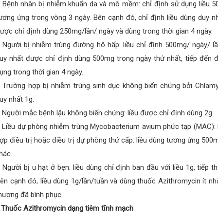
 Bệnh nhân bị nhiễm khuẩn da và mô mềm: chỉ định sử dụng liều 50
ương ứng trong vòng 3 ngày. Bên cạnh đó, chỉ định liều dùng duy n
ược chỉ định dùng 250mg/lần/ ngày và dùng trong thời gian 4 ngày.
 Người bị nhiễm trùng đường hô hấp: liều chỉ định 500mg/ ngày/ lầ
uy nhất được chỉ định dùng 500mg trong ngày thứ nhất, tiếp đến 
ụng trong thời gian 4 ngày.
 Trường hợp bị nhiễm trùng sinh dục không biến chứng bởi Chlamyd
uy nhất 1g.
 Người mắc bệnh lậu không biến chứng: liều được chỉ định dùng 2g.
 Liều dự phòng nhiễm trùng Mycobacterium avium phức tạp (MAC): bá
ợp điều trị hoặc điều trị dự phòng thứ cấp: liều dùng tương ứng 500
hác.
 Người bị u hạt ở bẹn: liều dùng chỉ định ban đầu với liều 1g, tiếp
ên cạnh đó, liều dùng 1g/lần/tuần và dùng thuốc Azithromycin ít nh
hương đã bình phục.
 Thuốc Azithromycin dạng tiêm tĩnh mạch