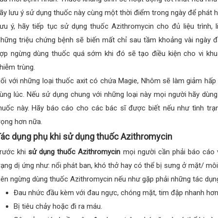
ãy lưu ý sử dụng thuốc này cùng một thời điểm trong ngày để phát 
ưu ý, hãy tiếp tục sử dụng thuốc Azithromycin cho đủ liệu trình, 
hững triệu chứng bệnh sẽ biến mất chỉ sau tầm khoảng vài ngày 
ợp ngừng dùng thuốc quá sớm khi đó sẽ tạo điều kiện cho vi khuẩn
hiễm trùng.
ối với những loại thuốc axit có chứa Magie, Nhôm sẽ làm giảm hấp
ùng lúc. Nếu sử dụng chung với những loại này mọi người hãy dùng
huốc này. Hãy báo cáo cho các bác sĩ được biết nếu như tình trạn
rọng hơn nữa.
ác dụng phụ khi sử dụng thuốc Azithromycin
rước khi
sử dụng thuốc Azithromycin
mọi người cần phải báo cáo v
rạng dị ứng như: nổi phát ban, khó thở hay có thể bị sưng ở mặt/ môi
ên ngừng dùng thuốc Azithromycin nếu như gặp phải những tác dụn
Đau nhức đầu kèm với đau ngực, chóng mặt, tim đập nhanh hơn
Bị tiêu chảy hoặc đi ra máu.