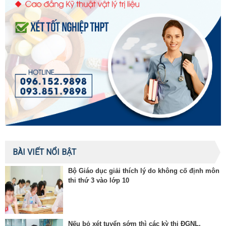
BÀI VIẾT NỔI BẬT
Bộ Giáo dục giải thích lý do không cố định môn
thi thứ 3 vào lớp 10
Nếu bỏ xét tuyển sớm thì các kỳ thi ĐGNL,