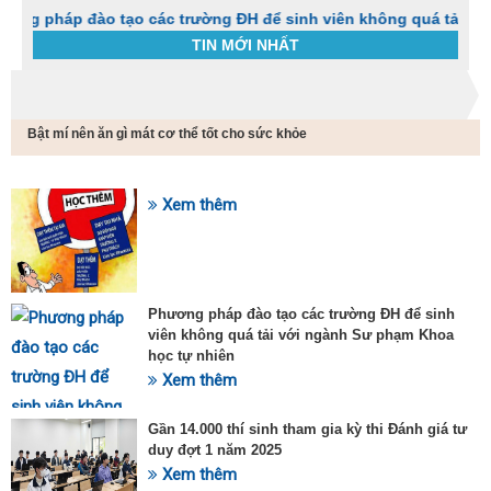
p đào tạo các trường ĐH để sinh viên không quá tải với ngành
TIN MỚI NHẤT
Trang chủ
Tin tức
Bật mí nên ăn gì mát cơ thể tốt cho sức khỏe
C
t
h
g
Xem thêm
SỰ KIỆN HOT
v
đ
v
k
đ
Phương pháp đào tạo các trường ĐH để sinh
p
viên không quá tải với ngành Sư phạm Khoa
d
học tự nhiên
t
Xem thêm
t
T
t
Gần 14.000 thí sinh tham gia kỳ thi Đánh giá tư
2
duy đợt 1 năm 2025
Xem thêm