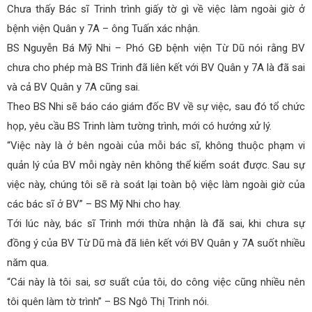
Chưa thấy Bác sĩ Trinh trình giấy tờ gì về việc làm ngoài giờ ở
bệnh viện Quân y 7A – ông Tuấn xác nhận.
BS Nguyễn Bá Mỹ Nhi – Phó GĐ bệnh viện Từ Dũ nói rằng BV
chưa cho phép mà BS Trinh đã liên kết với BV Quân y 7A là đã sai
và cả BV Quân y 7A cũng sai.
Theo BS Nhi sẽ báo cáo giám đốc BV về sự việc, sau đó tổ chức
họp, yêu cầu BS Trinh làm tường trình, mới có hướng xử lý.
“Việc này là ở bên ngoài của mỗi bác sĩ, không thuộc phạm vi
quản lý của BV mỗi ngày nên không thể kiểm soát được. Sau sự
việc này, chúng tôi sẽ rà soát lại toàn bộ việc làm ngoài giờ của
các bác sĩ ở BV” – BS Mỹ Nhi cho hay.
Tới lúc này, bác sĩ Trinh mới thừa nhận là đã sai, khi chưa sự
đồng ý của BV Từ Dũ mà đã liên kết với BV Quân y 7A suốt nhiều
năm qua.
“Cái này là tôi sai, sơ suất của tôi, do công việc cũng nhiều nên
tôi quên làm tờ trình” – BS Ngô Thị Trinh nói.