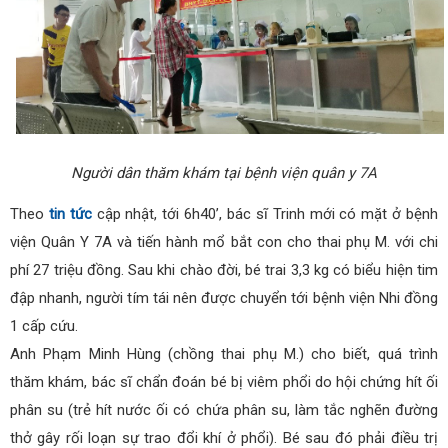
Người dân thăm khám tại bệnh viện quân y 7A
Theo
tin tức
cập nhật, tới 6h40’, bác sĩ Trinh mới có mặt ở bệnh
viện Quân Y 7A và tiến hành mổ bắt con cho thai phụ M. với chi
phí 27 triệu đồng. Sau khi chào đời, bé trai 3,3 kg có biểu hiện tim
đập nhanh, người tím tái nên được chuyển tới bệnh viện Nhi đồng
1 cấp cứu.
Anh Phạm Minh Hùng (chồng thai phụ M.) cho biết, quá trình
thăm khám, bác sĩ chẩn đoán bé bị viêm phổi do hội chứng hít ối
phân su (trẻ hít nước ối có chứa phân su, làm tắc nghẽn đường
thở gây rối loạn sự trao đổi khí ở phổi). Bé sau đó phải điều trị