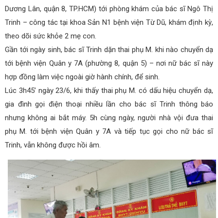
Dương Lân, quận 8, TP.HCM) tới phòng khám của bác sĩ Ngô Thị
Trinh – công tác tại khoa Sản N1 bệnh viện Từ Dũ, khám định kỳ,
theo dõi sức khỏe 2 mẹ con.
Gần tới ngày sinh, bác sĩ Trinh dặn thai phụ M. khi nào chuyển dạ
tới bệnh viện Quân y 7A (phường 8, quận 5) – nơi nữ bác sĩ này
hợp đồng làm việc ngoài giờ hành chính, để sinh.
Lúc 3h45’ ngày 23/6, khi thấy thai phụ M. có dấu hiệu chuyển dạ,
gia đình gọi điện thoại nhiều lần cho bác sĩ Trinh thông báo
nhưng không ai bắt máy. 5h cùng ngày, người nhà vội đưa thai
phụ M. tới bệnh viện Quân y 7A và tiếp tục gọi cho nữ bác sĩ
Trinh, vẫn không được hồi âm.