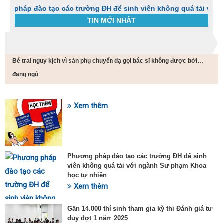
đào tạo các trường ĐH để sinh viên không quá tải với ngành S
TIN MỚI NHẤT
Trang chủ
Tin tức
Bé trai nguy kịch vì sản phụ chuyển dạ gọi bác sĩ không được bởi…
C
t
đang ngủ
h
g
v
Xem thêm
đ
SỰ KIỆN HOT
v
k
đ
p
Phương pháp đào tạo các trường ĐH để sinh
d
viên không quá tải với ngành Sư phạm Khoa
t
học tự nhiên
t
T
Xem thêm
t
2
Gần 14.000 thí sinh tham gia kỳ thi Đánh giá tư
duy đợt 1 năm 2025