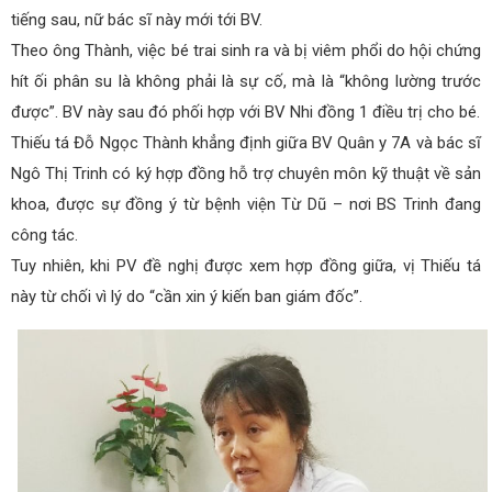
tiếng sau, nữ bác sĩ này mới tới BV.
Theo ông Thành, việc bé trai sinh ra và bị viêm phổi do hội chứng
hít ối phân su là không phải là sự cố, mà là “không lường trước
được”. BV này sau đó phối hợp với BV Nhi đồng 1 điều trị cho bé.
Thiếu tá Đỗ Ngọc Thành khẳng định giữa BV Quân y 7A và bác sĩ
Ngô Thị Trinh có ký hợp đồng hỗ trợ chuyên môn kỹ thuật về sản
khoa, được sự đồng ý từ bệnh viện Từ Dũ – nơi BS Trinh đang
công tác.
Tuy nhiên, khi PV đề nghị được xem hợp đồng giữa, vị Thiếu tá
này từ chối vì lý do “cần xin ý kiến ban giám đốc”.