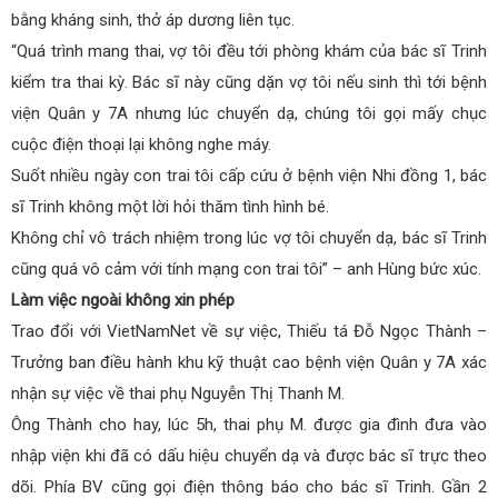
bằng kháng sinh, thở áp dương liên tục.
“Quá trình mang thai, vợ tôi đều tới phòng khám của bác sĩ Trinh
kiểm tra thai kỳ. Bác sĩ này cũng dặn vợ tôi nếu sinh thì tới bệnh
viện Quân y 7A nhưng lúc chuyển dạ, chúng tôi gọi mấy chục
cuộc điện thoại lại không nghe máy.
Suốt nhiều ngày con trai tôi cấp cứu ở bệnh viện Nhi đồng 1, bác
sĩ Trinh không một lời hỏi thăm tình hình bé.
Không chỉ vô trách nhiệm trong lúc vợ tôi chuyển dạ, bác sĩ Trinh
cũng quá vô cảm với tính mạng con trai tôi” – anh Hùng bức xúc.
Làm việc ngoài không xin phép
Trao đổi với VietNamNet về sự việc, Thiếu tá Đỗ Ngọc Thành –
Trưởng ban điều hành khu kỹ thuật cao bệnh viện Quân y 7A xác
nhận sự việc về thai phụ Nguyễn Thị Thanh M.
Ông Thành cho hay, lúc 5h, thai phụ M. được gia đình đưa vào
nhập viện khi đã có dấu hiệu chuyển dạ và được bác sĩ trực theo
dõi. Phía BV cũng gọi điện thông báo cho bác sĩ Trinh. Gần 2