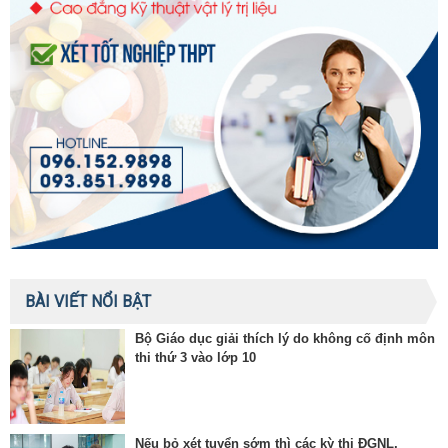
BÀI VIẾT NỔI BẬT
Bộ Giáo dục giải thích lý do không cố định môn
thi thứ 3 vào lớp 10
Nếu bỏ xét tuyển sớm thì các kỳ thi ĐGNL,