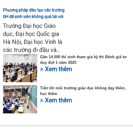
Phương pháp đào tạo các trường
ĐH để sinh viên không quá tải với
ngành Sư phạm Khoa học tự
Trường Đại học Giáo
nhiên
dục, Đại học Quốc gia
Hà Nội, Đại học Vinh là
các trường đi đầu và...
Gần 14.000 thí sinh tham gia kỳ thi Đánh giá tư
duy đợt 1 năm 2025
Xem thêm
Tiến tới môi trường giáo dục không dạy thêm,
học thêm
Xem thêm