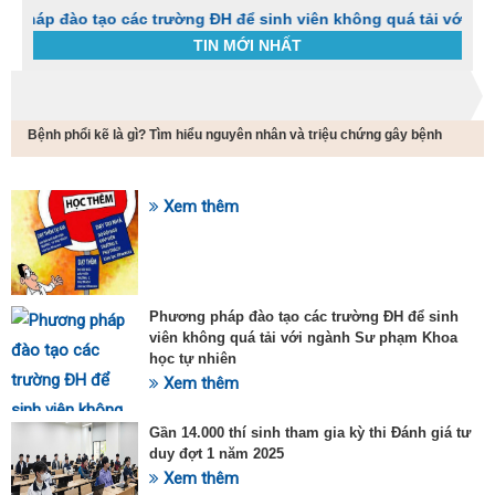
o tạo các trường ĐH để sinh viên không quá tải với ngành Sư 
TIN MỚI NHẤT
Trang chủ
Tin tức
Bệnh phổi kẽ là gì? Tìm hiểu nguyên nhân và triệu chứng gây bệnh
C
t
h
g
Xem thêm
SỰ KIỆN HOT
v
đ
v
k
đ
Phương pháp đào tạo các trường ĐH để sinh
p
viên không quá tải với ngành Sư phạm Khoa
d
học tự nhiên
t
Xem thêm
t
T
t
Gần 14.000 thí sinh tham gia kỳ thi Đánh giá tư
2
duy đợt 1 năm 2025
Xem thêm