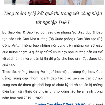
Tăng thêm tỷ lệ kết quả thi trong xét công nhận
tốt nghiệp THPT
Bộ Giáo dục & Đào tạo còn yêu cầu những Sở Giáo dục & Đào
tạo các tỉnh, Cục Nhà trường (Bộ Quốc phòng), Cục Đào tạo (Bộ
Công An),… Thông báo những nội dung trên những cơ sở giáo
dục thuộc phạm vi quản lý để tổ chức dạy học, hướng dẫn cụ thể
về cách ôn thi và chuẩn bị thi để giúp cho học sinh đạt được kết
quả cao.
Theo đó, những trường Đại học/ học viện, trường Đại học; Cao
đẳng; Trung cấp nhóm ngành đào tạo giáo viên sẽ căn cứ nội
dung trên để tham gia phối hợp tổ chức kỳ thi và chuẩn bị những
điều kiện cần thiết để chuẩn bị cho công tác tuyển sinh trong
năm học mới 2019 – 2020.
Trường Cao đẳng Y Dược Sài Gòn
tổng hợp!