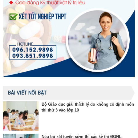
BÀI VIẾT NỔI BẬT
Bộ Giáo dục giải thích lý do không cố định môn
thi thứ 3 vào lớp 10
Nếu bỏ xét tuyển sớm thì các kỳ thi ĐGNL,