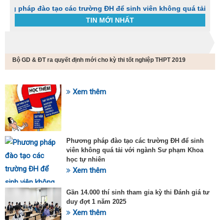
p đào tạo các trường ĐH để sinh viên không quá tải với ngành
TIN MỚI NHẤT
Trang chủ
Tin tức
Bộ GD & ĐT ra quyết định mới cho kỳ thi tốt nghiệp THPT 2019
C
t
h
g
Xem thêm
SỰ KIỆN HOT
v
đ
v
k
đ
Phương pháp đào tạo các trường ĐH để sinh
p
viên không quá tải với ngành Sư phạm Khoa
d
học tự nhiên
t
Xem thêm
t
T
t
Gần 14.000 thí sinh tham gia kỳ thi Đánh giá tư
2
duy đợt 1 năm 2025
Xem thêm