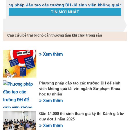
háp đào tạo các trường ĐH để sinh viên không quá tải với ngà
TIN MỚI NHẤT
Trang chủ
Tin tức
Cấp cứu bé trai bị chó cắn thương tâm khi chơi trong sân
C
t
h
g
Xem thêm
SỰ KIỆN HOT
v
đ
v
k
đ
Phương pháp đào tạo các trường ĐH để sinh
p
viên không quá tải với ngành Sư phạm Khoa
d
học tự nhiên
t
Xem thêm
t
T
t
Gần 14.000 thí sinh tham gia kỳ thi Đánh giá tư
2
duy đợt 1 năm 2025
Xem thêm