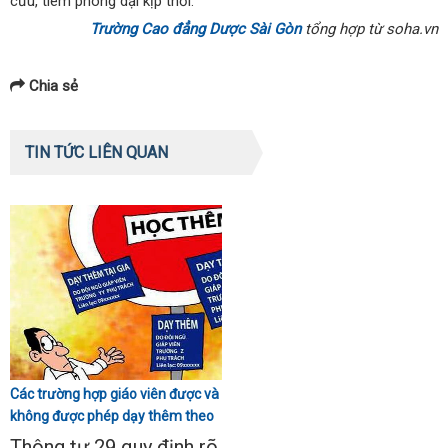
cứu, tiêm phòng dại kịp thời.
Trường Cao đẳng Dược Sài Gòn
tổng hợp từ soha.vn
Chia sẻ
TIN TỨC LIÊN QUAN
Các trường hợp giáo viên được và
không được phép dạy thêm theo
Thông tư 29
Thông tư 29 quy định rõ