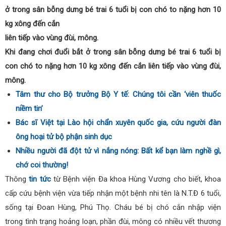
ở trong sân bỗng dưng bé trai 6 tuổi bị con chó to nặng hơn 10
kg xông đến cắn
liên tiếp vào vùng đùi, mông.
Khi đang chơi đuổi bắt ở trong sân bỗng dưng bé trai 6 tuổi bị
con chó to nặng hơn 10 kg xông đến cắn liên tiếp vào vùng đùi,
mông.
Tâm thư cho Bộ trưởng Bộ Y tế: Chúng tôi cần ‘viên thuốc
niềm tin’
Bác sĩ Việt tại Lào hội chẩn xuyên quốc gia, cứu người đàn
ông hoại tử bộ phận sinh dục
Nhiều người đã đột tử vì nắng nóng: Bất kể bạn làm nghề gì,
chớ coi thường!
Thông
tin tức
từ Bệnh viện Đa khoa Hùng Vương cho biết, khoa
cấp cứu bệnh viện vừa tiếp nhận một bệnh nhi tên là N.T.Đ 6 tuổi,
sống tại Đoan Hùng, Phú Thọ. Cháu bé bị chó cắn nhập viện
trong tình trạng hoảng loạn, phần đùi, mông có nhiều vết thương