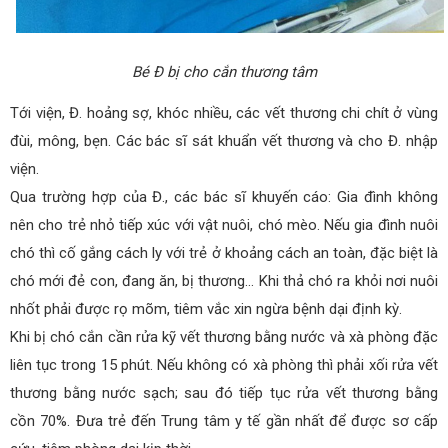
Bé Đ bị cho cắn thương tâm
Tới viện, Đ. hoảng sợ, khóc nhiều, các vết thương chi chít ở vùng
đùi, mông, bẹn. Các bác sĩ sát khuẩn vết thương và cho Đ. nhập
viện.
Qua trường hợp của Đ., các bác sĩ khuyến cáo: Gia đình không
nên cho trẻ nhỏ tiếp xúc với vật nuôi, chó mèo. Nếu gia đình nuôi
chó thì cố gắng cách ly với trẻ ở khoảng cách an toàn, đặc biệt là
chó mới đẻ con, đang ăn, bị thương… Khi thả chó ra khỏi nơi nuôi
nhốt phải được rọ mõm, tiêm vắc xin ngừa bệnh dại định kỳ.
Khi bị chó cắn cần rửa kỹ vết thương bằng nước và xà phòng đặc
liên tục trong 15 phút. Nếu không có xà phòng thì phải xối rửa vết
thương bằng nước sạch; sau đó tiếp tục rửa vết thương bằng
cồn 70%. Đưa trẻ đến Trung tâm y tế gần nhất để được sơ cấp