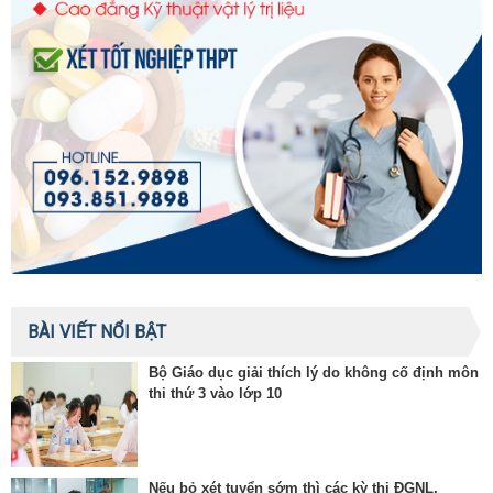
BÀI VIẾT NỔI BẬT
Bộ Giáo dục giải thích lý do không cố định môn
thi thứ 3 vào lớp 10
Nếu bỏ xét tuyển sớm thì các kỳ thi ĐGNL,