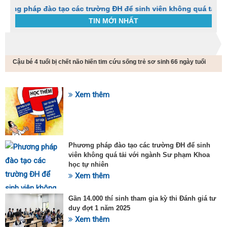
áp đào tạo các trường ĐH để sinh viên không quá tải với ngàn
TIN MỚI NHẤT
Trang chủ
Tin tức
Cậu bé 4 tuổi bị chết não hiến tim cứu sống trẻ sơ sinh 66 ngày tuổi
C
t
h
g
Xem thêm
SỰ KIỆN HOT
v
đ
v
k
đ
Phương pháp đào tạo các trường ĐH để sinh
p
viên không quá tải với ngành Sư phạm Khoa
d
học tự nhiên
t
Xem thêm
t
T
t
Gần 14.000 thí sinh tham gia kỳ thi Đánh giá tư
2
duy đợt 1 năm 2025
Xem thêm