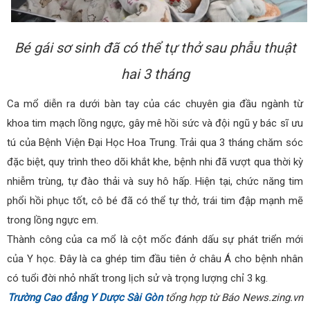
Bé gái sơ sinh đã có thể tự thở sau phẫu thuật
hai 3 tháng
Ca mổ diễn ra dưới bàn tay của các chuyên gia đầu ngành từ
khoa tim mạch lồng ngực, gây mê hồi sức và đội ngũ y bác sĩ ưu
tú của Bệnh Viện Đại Học Hoa Trung. Trải qua 3 tháng chăm sóc
đặc biệt, quy trình theo dõi khắt khe, bệnh nhi đã vượt qua thời kỳ
nhiễm trùng, tự đào thải và suy hô hấp. Hiện tại, chức năng tim
phổi hồi phục tốt, cô bé đã có thể tự thở, trái tim đập mạnh mẽ
trong lồng ngực em.
Thành công của ca mổ là cột mốc đánh dấu sự phát triển mới
của Y học. Đây là ca ghép tim đầu tiên ở châu Á cho bệnh nhân
có tuổi đời nhỏ nhất trong lịch sử và trọng lượng chỉ 3 kg.
Trường Cao đẳng Y Dược Sài Gòn
tổng hợp từ Báo News.zing.vn