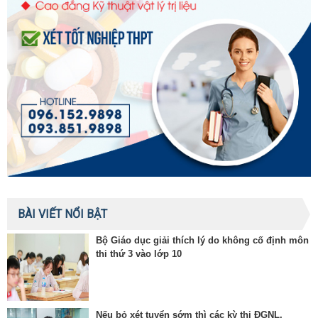
BÀI VIẾT NỔI BẬT
Bộ Giáo dục giải thích lý do không cố định môn
thi thứ 3 vào lớp 10
Nếu bỏ xét tuyển sớm thì các kỳ thi ĐGNL,