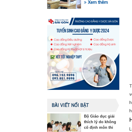
trong lĩnh vực giáo
Xem thêm
dục
v
h
BÀI VIẾT NỔI BẬT
h
Bộ Giáo dục giải
H
thích lý do không
cố định môn thi
L