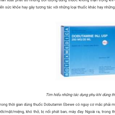
hân xuất phát do những đối tượng dùng thuốc không thận trọng khi
ến sức khỏe hay gây tương tác với những loại thuốc khác hay những 
Tìm hiểu những tác dụng phụ khi dùng 
rong thời gian dùng thuốc Dobutamin Ebewe có nguy cơ mắc phải một
ưỡi/mặt/miệng, khó thở, bị nổi phát ban; mày đay. Ngoài ra, trong 