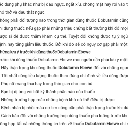
ác dụng phụ khác như bị đau ngực, ngất xỉu, chóng mặt hay rơi vào tr
hó thở và đau thắt ngực.
hông phải đối tượng nào trong thời gian dùng thuốc Dobutamin cũng
hi dùng thuốc nếu gặp phải những triệu chứng bất thường khi đó mọi
ược sĩ để được thăm khám cụ thể. Tuyệt đối không được tự ý ngừn
ịnh, hay tăng giảm liều thuốc. Bởi khi đó sẽ có nguy cơ gặp phải m
hững lưu ý trước khi dùng thuốc Dobutamin Ebewe
rước khi dùng thuốc Dobutamin Ebewe mọi người cần phải lưu ý một
 Hãy thận trọng khi dùng thuốc
Dobutamin Ebewe
đối với những ngư
 Tốt nhất dùng liều lượng thuốc theo đúng chỉ định về liều dùng được
 Phụ nữ mang thai hay trong thời gian cho con bú.
 Bạn bị dị ứng với bất kỳ thành phần nào của thuốc.
 Những trường hợp mắc những bệnh khó có thể điều trị được.
 Bệnh nhân bị nhồi máu cơ tim cũng cần phải thận trọng trước khi d
 Cảnh báo đối với những trường hợp dùng thuốc pha loãng trước khi
ổng hợp tất cả những thông tin trên về thuốc
Dobutamin Ebewe
chỉ 