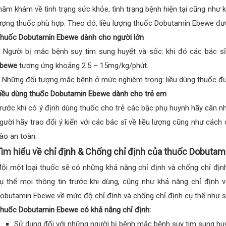
hăm khám về tình trạng sức khỏe, tình trạng bệnh hiện tại cũng như k
ượng thuốc phù hợp. Theo đó, liều lượng thuốc Dobutamin Ebewe đượ
huốc Dobutamin Ebewe dành cho người lớn
 Người bị mắc bệnh suy tim sung huyết và sốc: khi đó các bác sĩ
bewe
tương ứng khoảng 2.5 – 15mg/kg/phút.
 Những đối tượng mắc bệnh ở mức nghiêm trọng: liều dùng thuốc đ
iều dùng thuốc Dobutamin Ebewe dành cho trẻ em
rước khi có ý định dùng thuốc cho trẻ các bậc phụ huynh hãy cân nh
gười hãy trao đổi ý kiến với các bác sĩ về liều lượng cũng như các
ào an toàn.
ìm hiểu về chỉ định & Chống chỉ định của thuốc Dobuta
ỗi một loại thuốc sẽ có những khả năng chỉ định và chống chỉ định
ụ thể mọi thông tin trước khi dùng, cũng như khả năng chỉ định v
obutamin Ebewe về mức độ chỉ định và chống chỉ định cụ thể như s
huốc Dobutamin Ebewe có khả năng chỉ định:
Sử dụng đối với những người bị bệnh mắc bệnh suy tim sung huy