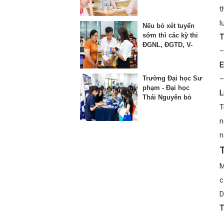
thứ 3 vào lớp 10
t
l
Nếu bỏ xét tuyển
sớm thì các kỳ thi
T
ĐGNL, ĐGTD, V-
–
SAT bị ảnh hưởng
như thế nào?
E
Trường Đại học Sư
–
phạm - Đại học
L
Thái Nguyên bỏ
T
phương thức xét
học bạ từ năm
n
2025
n
T
M
c
D
T