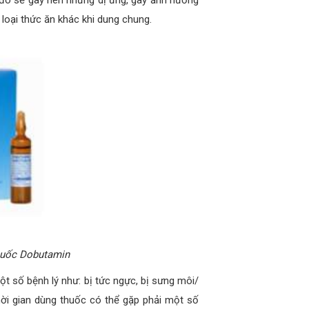
 đó sẽ gây nên những dị ứng, gây ảnh hưởng
loại thức ăn khác khi dung chung.
thuốc Dobutamin
 số bệnh lý như: bị tức ngực, bị sưng môi/
thời gian dùng thuốc có thể gặp phải một số