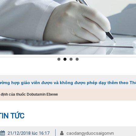
iáo viên được và không được phép dạy thêm theo Thông tư 29
ỉ định của thuốc Dobutamin Ebewe
TIN TỨC
21/12/2018 lúc 16:17
caodangyduocsaigonvn