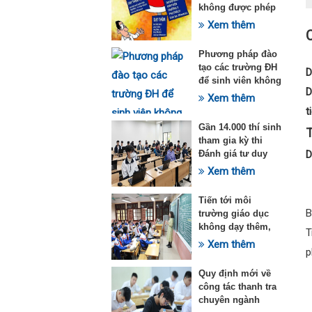
không được phép
dạy thêm theo
Xem thêm
Thông tư 29
Phương pháp đào
tạo các trường ĐH
D
để sinh viên không
D
quá tải với ngành
Xem thêm
Sư phạm Khoa học
t
tự nhiên
Gần 14.000 thí sinh
T
tham gia kỳ thi
Đánh giá tư duy
D
đợt 1 năm 2025
Xem thêm
Tiến tới môi
B
trường giáo dục
không dạy thêm,
T
học thêm
Xem thêm
p
Quy định mới về
công tác thanh tra
chuyên ngành