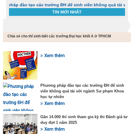
đào tạo các trường ĐH để sinh viên không quá tải với ngành S
TIN MỚI NHẤT
Trang chủ
Tin tức
Chia sẻ cho thí sinh biết các trường Đại học khối A ở TPHCM
C
t
h
g
Xem thêm
SỰ KIỆN HOT
v
đ
v
k
đ
Phương pháp đào tạo các trường ĐH để sinh
p
viên không quá tải với ngành Sư phạm Khoa
d
học tự nhiên
t
Xem thêm
t
T
t
Gần 14.000 thí sinh tham gia kỳ thi Đánh giá tư
2
duy đợt 1 năm 2025
Xem thêm