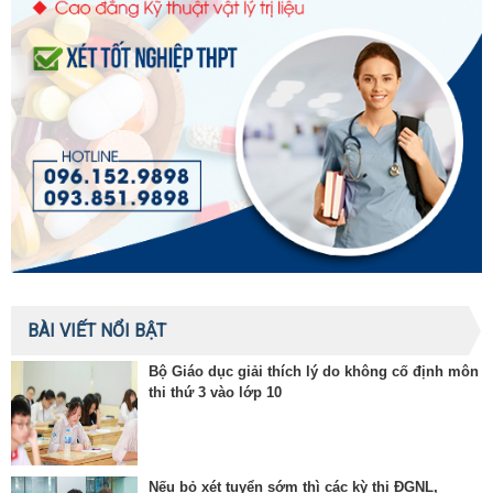
BÀI VIẾT NỔI BẬT
Bộ Giáo dục giải thích lý do không cố định môn
thi thứ 3 vào lớp 10
Nếu bỏ xét tuyển sớm thì các kỳ thi ĐGNL,