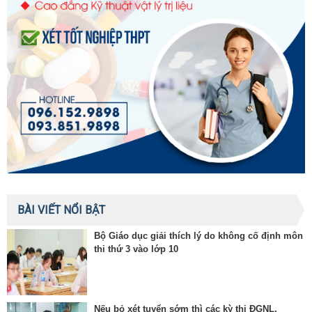
BÀI VIẾT NỔI BẬT
Bộ Giáo dục giải thích lý do không cố định môn
thi thứ 3 vào lớp 10
Nếu bỏ xét tuyển sớm thì các kỳ thi ĐGNL,