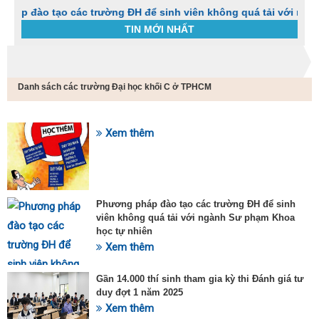
tạo các trường ĐH để sinh viên không quá tải với ngành Sư ph
TIN MỚI NHẤT
Trang chủ
Tin tức
Danh sách các trường Đại học khối C ở TPHCM
C
t
h
g
Xem thêm
SỰ KIỆN HOT
v
đ
v
k
đ
Phương pháp đào tạo các trường ĐH để sinh
p
viên không quá tải với ngành Sư phạm Khoa
d
học tự nhiên
t
Xem thêm
t
T
t
Gần 14.000 thí sinh tham gia kỳ thi Đánh giá tư
2
duy đợt 1 năm 2025
Xem thêm