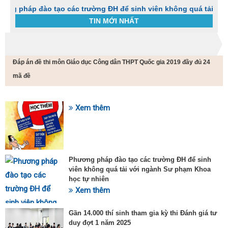
 đào tạo các trường ĐH để sinh viên không quá tải với ngành 
TIN MỚI NHẤT
Trang chủ
Tin tức
Đáp án đề thi môn Giáo dục Công dân THPT Quốc gia 2019 đầy đủ 24
C
t
mã đề
h
g
v
Xem thêm
đ
SỰ KIỆN HOT
v
k
đ
p
Phương pháp đào tạo các trường ĐH để sinh
d
viên không quá tải với ngành Sư phạm Khoa
t
học tự nhiên
t
T
Xem thêm
t
2
Gần 14.000 thí sinh tham gia kỳ thi Đánh giá tư
duy đợt 1 năm 2025