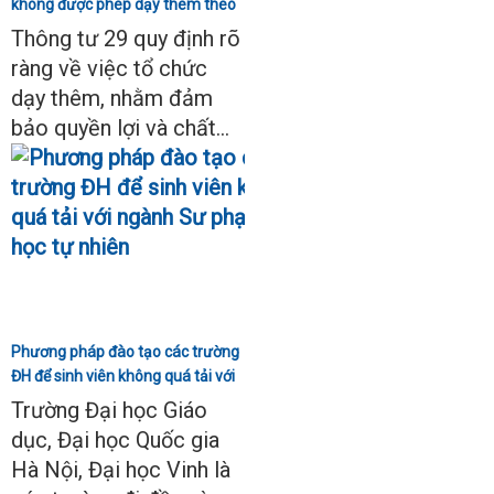
không được phép dạy thêm theo
Thông tư 29
Thông tư 29 quy định rõ
ràng về việc tổ chức
dạy thêm, nhằm đảm
bảo quyền lợi và chất...
Phương pháp đào tạo các trường
ĐH để sinh viên không quá tải với
ngành Sư phạm Khoa học tự
Trường Đại học Giáo
nhiên
dục, Đại học Quốc gia
Hà Nội, Đại học Vinh là