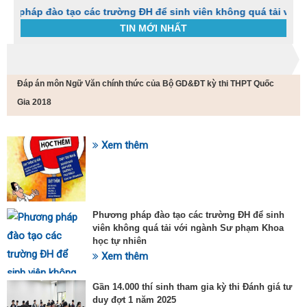
đào tạo các trường ĐH để sinh viên không quá tải với ngành S
TIN MỚI NHẤT
Trang chủ
Tin tức
Đáp án môn Ngữ Văn chính thức của Bộ GD&ĐT kỳ thi THPT Quốc
C
t
Gia 2018
h
g
v
Xem thêm
đ
SỰ KIỆN HOT
v
k
đ
p
Phương pháp đào tạo các trường ĐH để sinh
d
viên không quá tải với ngành Sư phạm Khoa
t
học tự nhiên
t
T
Xem thêm
t
2
Gần 14.000 thí sinh tham gia kỳ thi Đánh giá tư
duy đợt 1 năm 2025