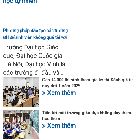
Phương pháp đào tạo các trường
ĐH để sinh viên không quá tải với
ngành Sư phạm Khoa học tự
Trường Đại học Giáo
nhiên
dục, Đại học Quốc gia
Hà Nội, Đại học Vinh là
các trường đi đầu và...
Gần 14.000 thí sinh tham gia kỳ thi Đánh giá tư
duy đợt 1 năm 2025
Xem thêm
Tiến tới môi trường giáo dục không dạy thêm,
học thêm
Xem thêm