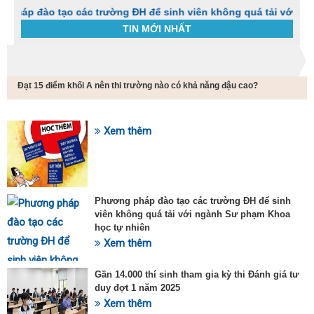
 tạo các trường ĐH để sinh viên không quá tải với ngành Sư p
TIN MỚI NHẤT
Trang chủ
Tin tức
Đạt 15 điểm khối A nên thi trường nào có khả năng đậu cao?
C
t
h
g
Xem thêm
SỰ KIỆN HOT
v
đ
v
k
đ
Phương pháp đào tạo các trường ĐH để sinh
p
viên không quá tải với ngành Sư phạm Khoa
d
học tự nhiên
t
Xem thêm
t
T
t
Gần 14.000 thí sinh tham gia kỳ thi Đánh giá tư
2
duy đợt 1 năm 2025
Xem thêm