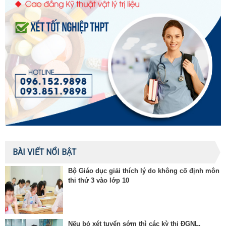
BÀI VIẾT NỔI BẬT
Bộ Giáo dục giải thích lý do không cố định môn
thi thứ 3 vào lớp 10
Nếu bỏ xét tuyển sớm thì các kỳ thi ĐGNL,