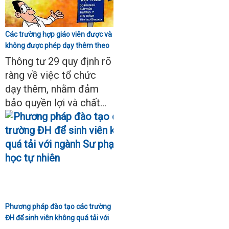
Các trường hợp giáo viên được và
không được phép dạy thêm theo
Thông tư 29
Thông tư 29 quy định rõ
ràng về việc tổ chức
dạy thêm, nhằm đảm
bảo quyền lợi và chất...
Phương pháp đào tạo các trường
ĐH để sinh viên không quá tải với
ngành Sư phạm Khoa học tự