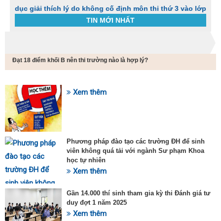
iải thích lý do không cố định môn thi thứ 3 vào lớp 10
N
TIN MỚI NHẤT
Trang chủ
Tin tức
Đạt 18 điểm khối B nên thi trường nào là hợp lý?
C
t
h
g
Xem thêm
SỰ KIỆN HOT
v
đ
v
k
đ
Phương pháp đào tạo các trường ĐH để sinh
p
viên không quá tải với ngành Sư phạm Khoa
d
học tự nhiên
t
Xem thêm
t
T
t
Gần 14.000 thí sinh tham gia kỳ thi Đánh giá tư
2
duy đợt 1 năm 2025
Xem thêm