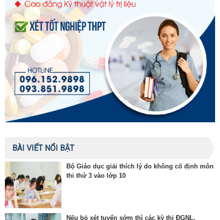
BÀI VIẾT NỔI BẬT
Bộ Giáo dục giải thích lý do không cố định môn
thi thứ 3 vào lớp 10
Nếu bỏ xét tuyển sớm thì các kỳ thi ĐGNL,