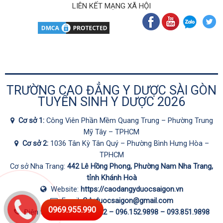
LIÊN KẾT MẠNG XÃ HỘI
TRƯỜNG CAO ĐẲNG Y DƯỢC SÀI GÒN
TUYỂN SINH Y DƯỢC 2026
Cơ sở 1:
Công Viên Phần Mềm Quang Trung – Phường Trung
Mỹ Tây – TPHCM
Cơ sở 2:
1036 Tân Kỳ Tân Quý – Phường Bình Hưng Hòa –
TPHCM
Cơ sở Nha Trang:
442 Lê Hồng Phong, Phường Nam Nha Trang,
tỉnh Khánh Hoà
Website:
https://caodangyduocsaigon.vn
Email:
Cdyduocsaigon@gmail.com
0969.955.990
Điện thoại:
0287.1060.222 –
096.152.9898
–
093.851.9898