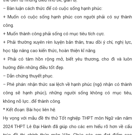
– Bàn luận cách thức để có cuộc sống hạnh phúc:
+ Muốn có cuộc sống hạnh phúc con người phải có sự thành
công.
+ Muốn thành công phải sống có mục tiêu tích cực.
+ Phải thường xuyên rèn luyện bản thân, trau dồi ý chí, nghị lực,
học tập nâng cao kiến thức, hoàn thiện kĩ năng.
+ Phải có tâm hồn rộng mở, biết yêu thương, cho đi và luôn
hướng đến những điều tốt đẹp.
– Dẫn chứng thuyết phục.
– Phê phán: nhận thức sai lệch về hạnh phúc (ngộ nhận có thành
công sẽ hạnh phúc); những người sống không có mục tiêu,
không nỗ lực…để thành công.
* Kết đoạn: Bài học liên hệ.
Hy vọng với mẫu đề thi thử Tốt nghiệp THPT môn Ngữ văn năm
2024 THPT Lê Đại Hành đã giúp cho các em hiểu rõ hơn về cấu
trúc đề thi chính thức môn Văn. Chúc các em đạt điểm cao