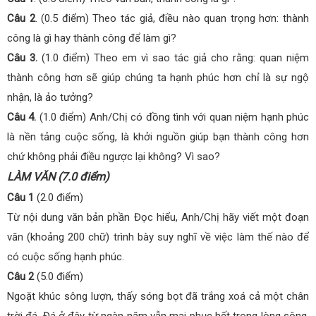
Câu 2
. (0.5 điểm) Theo tác giả, điều nào quan trọng hơn: thành
công là gì hay thành công để làm gì?
Câu 3.
(1.0 điểm) Theo em vì sao tác giả cho rằng: quan niệm
thành công hơn sẽ giúp chúng ta hạnh phúc hơn chỉ là sự ngộ
nhận, là ảo tưởng?
Câu 4.
(1.0 điểm) Anh/Chị có đồng tình với quan niệm hạnh phúc
là nền tảng cuộc sống, là khởi nguồn giúp bạn thành công hơn
chứ không phải điều ngược lại không? Vì sao?
LÀM VĂN (7.0 điểm)
Câu 1
(2.0 điểm)
Từ nội dung văn bản phần Đọc hiểu, Anh/Chị hãy viết một đoạn
văn (khoảng 200 chữ) trình bày suy nghĩ về việc làm thế nào để
có cuộc sống hạnh phúc.
Câu 2
(5.0 điểm)
Ngoặt khúc sông lượn, thấy sóng bọt đã trắng xoá cả một chân
trời đá. Đá ở đây từ ngàn năm vẫn mai phục hết trong lòng sông,