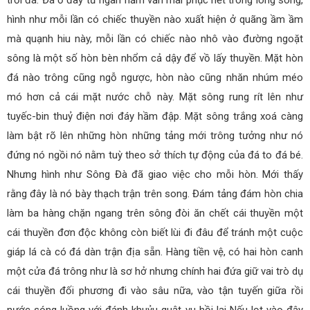
hình như mỗi lần có chiếc thuyền nào xuất hiện ở quãng ầm ầm
mà quạnh hiu này, mỗi lần có chiếc nào nhô vào đường ngoặt
sông là một số hòn bèn nhổm cả dậy để vồ lấy thuyền. Mặt hòn
đá nào trông cũng ngỗ ngược, hòn nào cũng nhăn nhúm méo
mó hơn cả cái mặt nước chỗ này. Mặt sông rung rít lên như
tuyếc-bin thuỷ điện nơi đáy hầm đập. Mặt sông trắng xoá càng
làm bật rõ lên những hòn những tảng mới trông tưởng như nó
đứng nó ngồi nó nằm tuỳ theo sở thích tự động của đá to đá bé.
Nhưng hình như Sông Đà đã giao việc cho mỗi hòn. Mới thấy
rằng đây là nó bày thạch trận trên song. Đám tảng đám hòn chia
làm ba hàng chặn ngang trên sông đòi ăn chết cái thuyền một
cái thuyền đơn độc không còn biết lùi đi đâu để tránh một cuộc
giáp lá cà có đá dàn trận địa sẵn. Hàng tiền vệ, có hai hòn canh
một cửa đá trông như là sơ hở nhưng chính hai đứa giữ vai trò dụ
cái thuyền đối phương đi vào sâu nữa, vào tận tuyến giữa rồi
nước sóng luồng với đánh khuỷu quật vu hồi lại Nếu lọt vào đây