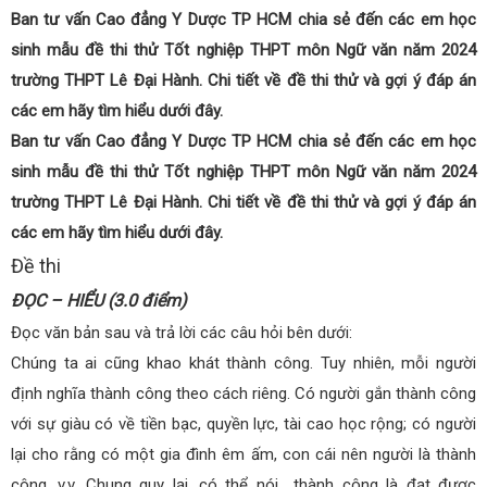
Ban tư vấn Cao đẳng Y Dược TP HCM chia sẻ đến các em học
sinh mẫu đề thi thử Tốt nghiệp THPT môn Ngữ văn năm 2024
trường THPT Lê Đại Hành. Chi tiết về đề thi thử và gợi ý đáp án
các em hãy tìm hiểu dưới đây.
Ban tư vấn Cao đẳng Y Dược TP HCM chia sẻ đến các em học
sinh mẫu đề thi thử Tốt nghiệp THPT môn Ngữ văn năm 2024
trường THPT Lê Đại Hành. Chi tiết về đề thi thử và gợi ý đáp án
các em hãy tìm hiểu dưới đây.
Đề thi
ĐỌC – HIỂU (3.0 điểm)
Đọc văn bản sau và trả lời các câu hỏi bên dưới:
Chúng ta ai cũng khao khát thành công. Tuy nhiên, mỗi người
định nghĩa thành công theo cách riêng. Có người gắn thành công
với sự giàu có về tiền bạc, quyền lực, tài cao học rộng; có người
lại cho rằng có một gia đình êm ấm, con cái nên người là thành
công, v.v. Chung quy lại, có thể nói thành công là đạt được