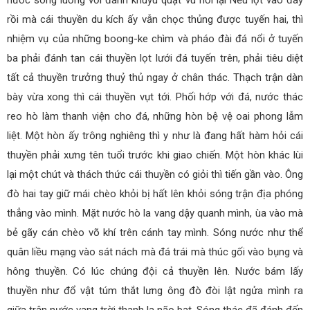
rồi mà cái thuyền du kích ấy vẫn chọc thủng được tuyến hai, thì
nhiệm vụ của những boong-ke chìm và pháo đài đá nổi ở tuyến
ba phải đánh tan cái thuyền lọt lưới đá tuyến trên, phải tiêu diệt
tất cả thuyền trưởng thuỷ thủ ngay ở chân thác. Thạch trận dàn
bày vừa xong thì cái thuyền vụt tới. Phối hớp với đá, nước thác
reo hò làm thanh viện cho đá, những hòn bệ vệ oai phong lẫm
liệt. Một hòn ấy trông nghiêng thì y như là đang hất hàm hỏi cái
thuyền phải xưng tên tuổi trước khi giao chiến. Một hòn khác lùi
lại một chút và thách thức cái thuyền có giỏi thì tiến gần vào. Ông
đò hai tay giữ mái chèo khỏi bị hất lên khỏi sóng trận địa phóng
thẳng vào mình. Mặt nước hò la vang dậy quanh mình, ùa vào mà
bẻ gãy cán chèo võ khí trên cánh tay mình. Sóng nước như thể
quân liều mạng vào sát nách mà đá trái mà thúc gối vào bụng và
hông thuyền. Có lúc chúng đội cả thuyền lên. Nước bám lấy
thuyền như đổ vật túm thắt lưng ông đò đòi lật ngửa mình ra
giữa trận nước vang trời thanh la não bạt. Sóng thác đã đánh đến