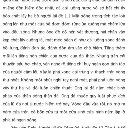
miếng đòn hiểm độc nhất, cả cái luồng nước vô sở bất chí ấy
bóp chặt lấy hạ bộ người lái đò […]. Mặt sông trong tích tắc loà
sáng lên như một cửa bể đom đóm rừng ùa xuống mà châm lửa
vào đầu sóng. Nhưng ông đò cố nén vết thương, hai chân vẫn
kẹp chặt lấy cuống lái, mặt méo bệch đi như cái luồng sóng đánh
hồi lung, đánh đòn tỉa, đánh đòn âm vào chỗ hiểm. Tăng thêm
mãi lên tiếng hỗn chiến của nước của đá thác. Nhưng trên cái
thuyền sáu bơi chèo, vẫn nghe rõ tiếng chỉ huy ngắn gọn tỉnh táo
của người cầm lái. Vậy là phá xong cái trùng vi thạch trận vòng
thứ nhất. Không một phút nghỉ tay nghỉ mắt, phải phá luôn vòng
vây thứ hai và đổi luôn chiến thuật. Ông lái đã nắm chắc binh
pháp của thần sông thần đá. Ông đã thuộc quy luật phục kích
của lũ đá nơi ải nước hiểm trở này. Vòng đầu vừa rồi, nó mở ra
năm cửa trận, có bốn cửa tử một cửa sinh cửa, sinh nằm lập lờ
phía tả ngạn sông.
(Nguyễn Tuân, Người lái đò Sông Đà, Ngữ văn 12, Tập 1, NXB