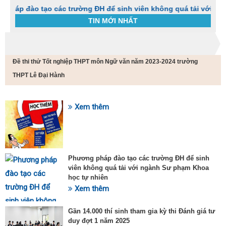
 tạo các trường ĐH để sinh viên không quá tải với ngành Sư p
TIN MỚI NHẤT
Trang chủ
Tin tức
Đề thi thử Tốt nghiệp THPT môn Ngữ văn năm 2023-2024 trường
C
t
THPT Lê Đại Hành
h
g
v
Xem thêm
đ
SỰ KIỆN HOT
v
k
đ
p
Phương pháp đào tạo các trường ĐH để sinh
d
viên không quá tải với ngành Sư phạm Khoa
t
học tự nhiên
t
T
Xem thêm
t
2
Gần 14.000 thí sinh tham gia kỳ thi Đánh giá tư
duy đợt 1 năm 2025