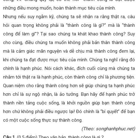
những điều mong muốn, hoàn thành mục tiêu của mình.
Nhưng nếu suy ngẫm kỹ, chúng ta sẽ nhận ra rằng thật ra, câu
hỏi quan trọng không phải là “thành công là gì?” mà là “thành
công để làm gì”? Tại sao chúng ta khát khao thành công? Suy
cho cùng, điều chúng ta muốn không phải bản thân thành công
mà là cảm giác mãn nguyện và dễ chịu mà thành công đem lại,
khi chúng ta đạt được mục tiêu của mình. Chúng ta nghĩ rằng đó
chính là hạnh phúc. Nói cách khác, đích cuối cùng mà chúng ta
nhắm tới thật ra là hạnh phúc, còn thành công chỉ là phương tiện.
Quan niệm cho rằng thành công hơn sẽ giúp chúng ta hạnh phúc
hơn chỉ là sự ngộ nhận, là ảo tưởng. Bạn hãy để hạnh phúc trở
thành nền tảng cuộc sống, là khởi nguồn giúp bạn thành công
hơn chứ không phải điều ngược lại! Đó chính là “bí quyết” để bạn
có một cuộc sống thực sự thành công.
(Theo: songhanhphuc.net)
Câu 1
. (0.5 điểm) Theo văn bản, thành công là gì ?