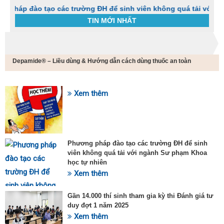
o tạo các trường ĐH để sinh viên không quá tải với ngành Sư 
TIN MỚI NHẤT
Trang chủ
Tin tức
Depamide® – Liều dùng & Hướng dẫn cách dùng thuốc an toàn
C
t
h
g
Xem thêm
SỰ KIỆN HOT
v
đ
v
k
đ
Phương pháp đào tạo các trường ĐH để sinh
p
viên không quá tải với ngành Sư phạm Khoa
d
học tự nhiên
t
Xem thêm
t
T
t
Gần 14.000 thí sinh tham gia kỳ thi Đánh giá tư
2
duy đợt 1 năm 2025
Xem thêm