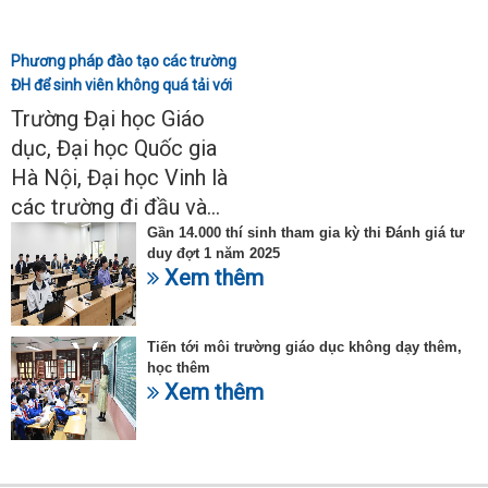
Phương pháp đào tạo các trường
ĐH để sinh viên không quá tải với
ngành Sư phạm Khoa học tự
Trường Đại học Giáo
nhiên
dục, Đại học Quốc gia
Hà Nội, Đại học Vinh là
các trường đi đầu và...
Gần 14.000 thí sinh tham gia kỳ thi Đánh giá tư
duy đợt 1 năm 2025
Xem thêm
Tiến tới môi trường giáo dục không dạy thêm,
học thêm
Xem thêm