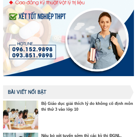
BÀI VIẾT NỔI BẬT
Bộ Giáo dục giải thích lý do không cố định môn
thi thứ 3 vào lớp 10
Nếu bỏ xét tuyển sớm thì các kỳ thi ĐGNL,