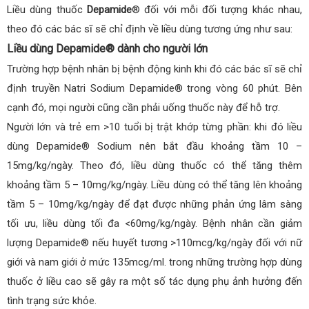
Liều dùng thuốc
Depamide
® đối với mỗi đối tượng khác nhau,
theo đó các bác sĩ sẽ chỉ định về liều dùng tương ứng như sau:
Liều dùng Depamide® dành cho người lớn
Trường hợp bệnh nhân bị bệnh động kinh khi đó các bác sĩ sẽ chỉ
định truyền Natri Sodium Depamide® trong vòng 60 phút. Bên
cạnh đó, mọi người cũng cần phải uống thuốc này để hỗ trợ.
Người lớn và trẻ em >10 tuổi bị trật khớp từng phần: khi đó liều
dùng Depamide® Sodium nên bắt đầu khoảng tầm 10 –
15mg/kg/ngày. Theo đó, liều dùng thuốc có thể tăng thêm
khoảng tầm 5 – 10mg/kg/ngày. Liều dùng có thể tăng lên khoảng
tầm 5 – 10mg/kg/ngày để đạt được những phản ứng lâm sàng
tối ưu, liều dùng tối đa <60mg/kg/ngày. Bệnh nhân cần giảm
lượng Depamide® nếu huyết tương >110mcg/kg/ngày đối với nữ
giới và nam giới ở mức 135mcg/ml. trong những trường hợp dùng
thuốc ở liều cao sẽ gây ra một số tác dụng phụ ảnh hưởng đến
tình trạng sức khỏe.