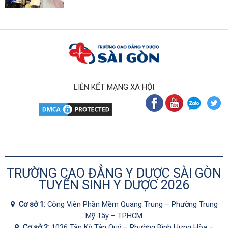
LIÊN KẾT MẠNG XÃ HỘI
TRƯỜNG CAO ĐẲNG Y DƯỢC SÀI GÒN
TUYỂN SINH Y DƯỢC 2026
Cơ sở 1:
Công Viên Phần Mềm Quang Trung – Phường Trung
Mỹ Tây – TPHCM
Cơ sở 2:
1036 Tân Kỳ Tân Quý – Phường Bình Hưng Hòa –