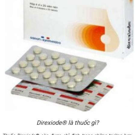
Direxiode® là thuốc gì?