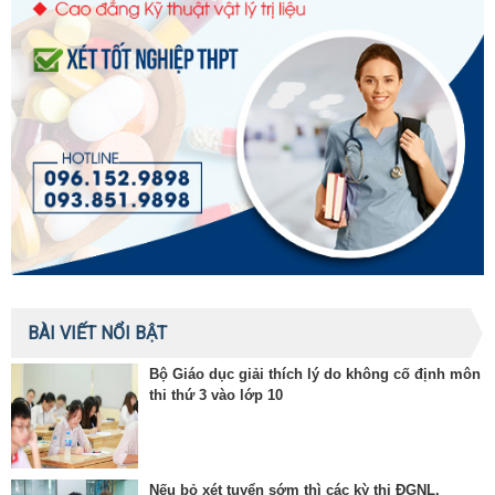
BÀI VIẾT NỔI BẬT
Bộ Giáo dục giải thích lý do không cố định môn
thi thứ 3 vào lớp 10
Nếu bỏ xét tuyển sớm thì các kỳ thi ĐGNL,