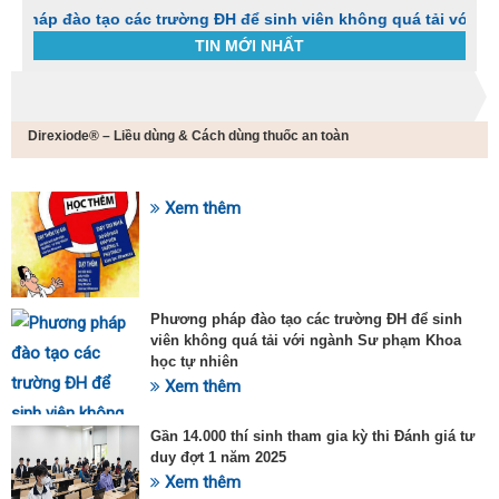
o tạo các trường ĐH để sinh viên không quá tải với ngành Sư 
TIN MỚI NHẤT
Trang chủ
Tin tức
Direxiode® – Liều dùng & Cách dùng thuốc an toàn
C
t
h
g
Xem thêm
SỰ KIỆN HOT
v
đ
v
k
đ
Phương pháp đào tạo các trường ĐH để sinh
p
viên không quá tải với ngành Sư phạm Khoa
d
học tự nhiên
t
Xem thêm
t
T
t
Gần 14.000 thí sinh tham gia kỳ thi Đánh giá tư
2
duy đợt 1 năm 2025
Xem thêm