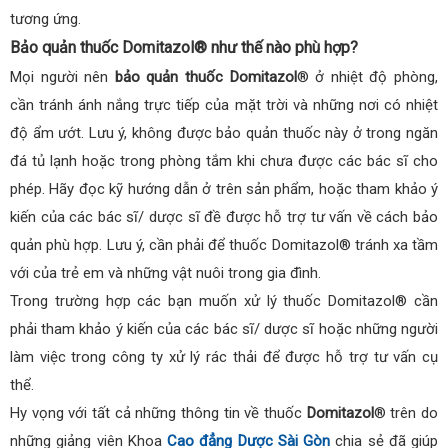
tương ứng.
Bảo quản thuốc Domitazol® như thế nào phù hợp?
Mọi người nên
bảo quản thuốc Domitazol
® ở nhiệt độ phòng,
cần tránh ánh nắng trực tiếp của mặt trời và những nơi có nhiệt
độ ẩm ướt. Lưu ý, không được bảo quản thuốc này ở trong ngăn
đá tủ lạnh hoặc trong phòng tắm khi chưa được các bác sĩ cho
phép. Hãy đọc kỹ hướng dẫn ở trên sản phẩm, hoặc tham khảo ý
kiến của các bác sĩ/ dược sĩ đề được hỗ trợ tư vấn về cách bảo
quản phù hợp. Lưu ý, cần phải để thuốc Domitazol® tránh xa tầm
với của trẻ em và những vật nuôi trong gia đình.
Trong trường hợp các bạn muốn xử lý thuốc Domitazol® cần
phải tham khảo ý kiến của các bác sĩ/ dược sĩ hoặc những người
làm việc trong công ty xử lý rác thải để được hỗ trợ tư vấn cụ
thể.
Hy vọng với tất cả những thông tin về thuốc
Domitazol
® trên do
những giảng viên Khoa
Cao đẳng Dược Sài Gòn
chia sẻ đã giúp