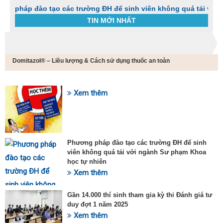
đào tạo các trường ĐH để sinh viên không quá tải với ngành S
TIN MỚI NHẤT
Trang chủ
Tin tức
Domitazol® – Liều lượng & Cách sử dụng thuốc an toàn
C
t
h
g
Xem thêm
SỰ KIỆN HOT
v
đ
v
k
đ
Phương pháp đào tạo các trường ĐH để sinh
p
viên không quá tải với ngành Sư phạm Khoa
d
học tự nhiên
t
Xem thêm
t
T
t
Gần 14.000 thí sinh tham gia kỳ thi Đánh giá tư
2
duy đợt 1 năm 2025
Xem thêm