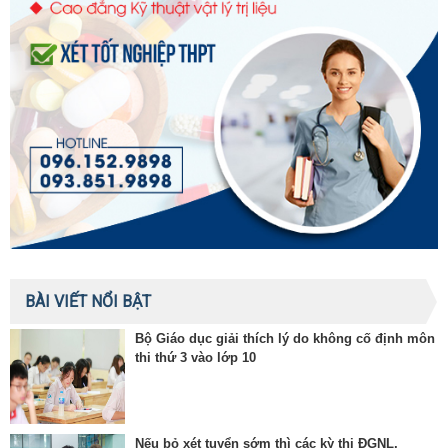
BÀI VIẾT NỔI BẬT
Bộ Giáo dục giải thích lý do không cố định môn
thi thứ 3 vào lớp 10
Nếu bỏ xét tuyển sớm thì các kỳ thi ĐGNL,