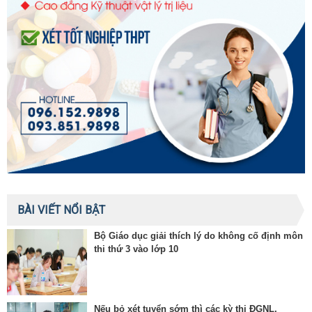
BÀI VIẾT NỔI BẬT
Bộ Giáo dục giải thích lý do không cố định môn
thi thứ 3 vào lớp 10
Nếu bỏ xét tuyển sớm thì các kỳ thi ĐGNL,