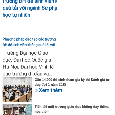
Phương pháp đào tạo các trường
ĐH để sinh viên không quá tải với
ngành Sư phạm Khoa học tự
Trường Đại học Giáo
nhiên
dục, Đại học Quốc gia
Hà Nội, Đại học Vinh là
các trường đi đầu và...
Gần 14.000 thí sinh tham gia kỳ thi Đánh giá tư
duy đợt 1 năm 2025
Xem thêm
Tiến tới môi trường giáo dục không dạy thêm,
học thêm