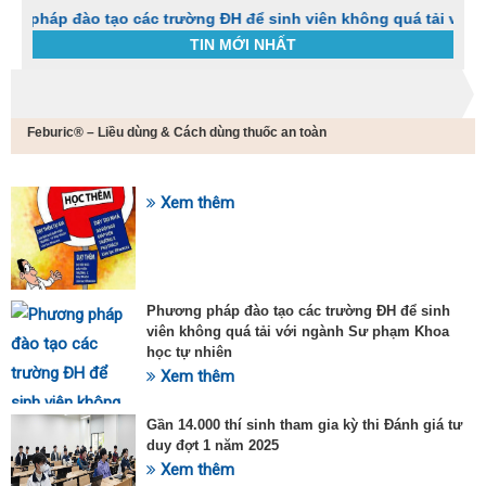
đào tạo các trường ĐH để sinh viên không quá tải với ngành S
TIN MỚI NHẤT
Trang chủ
Tin tức
Feburic® – Liều dùng & Cách dùng thuốc an toàn
C
t
h
g
Xem thêm
SỰ KIỆN HOT
v
đ
v
k
đ
Phương pháp đào tạo các trường ĐH để sinh
p
viên không quá tải với ngành Sư phạm Khoa
d
học tự nhiên
t
Xem thêm
t
T
t
Gần 14.000 thí sinh tham gia kỳ thi Đánh giá tư
2
duy đợt 1 năm 2025
Xem thêm