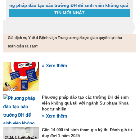
háp đào tạo các trường ĐH để sinh viên không quá tải với ngà
TIN MỚI NHẤT
Trang chủ
Tin tức
Giá dịch vụ Y tế 4 Bệnh viện Trung ương được giao quyền tự chủ
C
t
toàn diện ra sao?
h
g
v
Xem thêm
đ
SỰ KIỆN HOT
v
k
đ
p
Phương pháp đào tạo các trường ĐH để sinh
d
viên không quá tải với ngành Sư phạm Khoa
t
học tự nhiên
t
T
Xem thêm
t
2
Gần 14.000 thí sinh tham gia kỳ thi Đánh giá tư
duy đợt 1 năm 2025