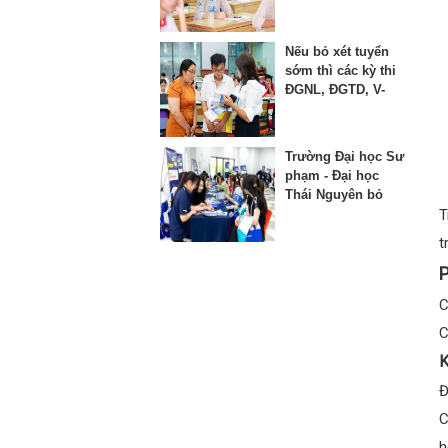
thứ 3 vào lớp 10
Nếu bỏ xét tuyển
sớm thì các kỳ thi
ĐGNL, ĐGTD, V-
SAT bị ảnh hưởng
như thế nào?
Trường Đại học Sư
phạm - Đại học
Thái Nguyên bỏ
phương thức xét
T
học bạ từ năm
t
2025
P
C
C
K
Đ
C
h