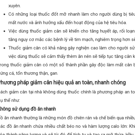
xuyên.
Có những loại thuốc đốt mỡ nhanh làm cho người dùng bị tiêu
mất nước và ảnh hưởng xấu đến hoạt động của hệ tiêu hóa.
Việc dùng thuốc giảm cân sẽ khiến cho tăng huyết áp, rối loạn
tăng nguy cơ mắc các bệnh lý về tim mạch, nghiêm trọng hơn s
Thuốc giảm cân có khả năng gây nghiện cao làm cho người sử
việc dùng thuốc sẽ cảm thấy thèm ăn nên sẽ tiếp tục tăng cân 
rong thuốc giảm cân có một số thành phần gây độc làm mất cân bằn
rứng cá, tổn thương thận, gan.
hương pháp giảm cân hiệu quả an toàn, nhanh chóng
ách giảm cân tại nhà không dùng thuốc chính là phương pháp an toà
ụ thể như:
hông sử dụng đồ ăn nhanh
ồ ăn nhanh thường là những món đồ chiên rán và chế biến qua nhiều
ác đồ ăn nhanh chứa nhiều chất béo no và hàm lượng calo lớn: Khi
óa thành năng lượng và sẽ từ đó để tích tụ và tạo ra mỡ thừa. Hầu