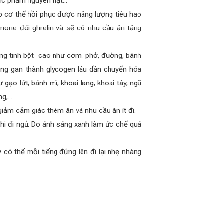
hực phẩm nguyên hạt…
úp cơ thể hồi phục được năng lượng tiêu hao
mone đói ghrelin và sẽ có nhu cầu ăn tăng
ợng tinh bột cao như cơm, phở, đường, bánh
ong gan thành glycogen lâu dần chuyển hóa
 gạo lứt, bánh mì, khoai lang, khoai tây, ngũ
ng,…
giảm cảm giác thèm ăn và nhu cầu ăn ít đi.
khi đi ngủ: Do ánh sáng xanh làm ức chế quá
 có thể mỗi tiếng đứng lên đi lại nhẹ nhàng