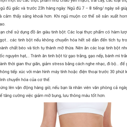
họn một số các thực phẩm như cháo yến mạch, trái cây, các loại t
gủ đủ giấc và trước 23h hàng ngày: Ngủ đủ 7 – 8 tiếng/ ngày sẽ gi
à cảm thấy sảng khoái hơn. Khi ngủ muộn cơ thể sẽ sản xuất hor
ao.
ạn chế sử dụng đồ ăn giàu tinh bột: Các loại thực phẩm có hàm lư
gọt… các tinh bột nếu không chuyển hóa hết sẽ dẫn đến tích tụ tr
hành chất béo và tích tụ thành mỡ thừa.
Nên ăn các loại tinh bột như
ốc nguyên hạt,… Tránh ăn tinh bột từ gạo trắng, gạo nếp, bánh mì trắ
ành thời gian thư giãn, giảm stress bằng cách nghe nhạc, đi bộ… để 
hông tiếp xúc với màn hình máy tính hoặc điện thoại trước 30 phút 
rình chuyển hóa của cơ thể.
ứng lên vận động hàng giờ, nếu bạn là nhân viên văn phòng cả ngày
ể tăng cường việc giảm mỡ bụng, lưu thông máu tốt hơn.