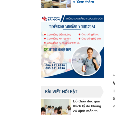
trong lĩnh vực giáo
Xem thêm
dục
>
V
H
BÀI VIẾT NỔI BẬT
t
Bộ Giáo dục giải
p
thích lý do không
cố định môn thi