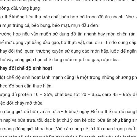
ông, đùi, vùng bụng.
ơ thể không tiêu thụ các chất hóa học có trong đồ ăn nhanh. Như 
a mụn trứng cá, béo bụng, béo mặt, mụn đầu đen…
rường hợp nếu vẫn muốn sử dụng đồ ăn nhanh hay món chiên rán b
hế mỡ động vật bằng dầu gạo, bơ thực vật, dầu oliu… từ đó cung cấ
hay đổi thói quen thường xuyên sử dụng các món hấp, luộc để ngăn
hư vậy cũng giúp hạn chế dùng nước ngọt có gas, rượu, bia…
hay đổi chế độ sinh hoạt
ột chế độ sinh hoạt lành mạnh cũng là một trong những phương ph
heo đó bạn cần thực hiện:
ượng đủ protein 10 – 35%, chất béo tốt 20 – 35%, carb 45 – 65% để
iệc đốt cháy mỡ thừa.
n đúng giờ, đủ bữa và ăn từ 5 – 6 bữa/ ngày: Để cơ thể có đủ năng
n nạp và bữa trưa, tối, đặc biệt chú ý xen kẽ các bữa ăn phụ bằng si
n sáng đúng giờ, khoa học: Việc ăn sáng sẽ là bữa quan trọng nhất 