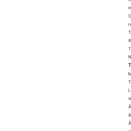
m
C
r
T
t
T
N
T
M
T
L
v
Ă
ă
Ă