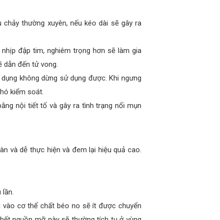
 chảy thường xuyên, nếu kéo dài sẽ gây ra
 nhịp đập tim, nghiêm trọng hơn sẽ làm gia
ẽ dẫn đến tử vong.
 dụng không dừng sử dụng được. Khi ngưng
khó kiểm soát.
g nội tiết tố và gây ra tình trạng nổi mụn
n và dễ thực hiện và đem lại hiệu quả cao.
 lần.
 vào cơ thể chất béo no sẽ ít được chuyển
 hết nguồn mỡ này sẽ thường tích tụ ở vùng