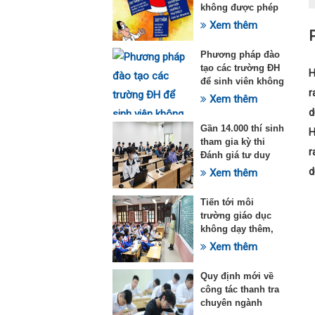
không được phép
dạy thêm theo
Xem thêm
Thông tư 29
Phương pháp đào
tạo các trường ĐH
H
để sinh viên không
r
quá tải với ngành
Xem thêm
Sư phạm Khoa học
d
tự nhiên
Gần 14.000 thí sinh
H
tham gia kỳ thi
r
Đánh giá tư duy
đợt 1 năm 2025
d
Xem thêm
Tiến tới môi
trường giáo dục
không dạy thêm,
học thêm
Xem thêm
Quy định mới về
công tác thanh tra
chuyên ngành