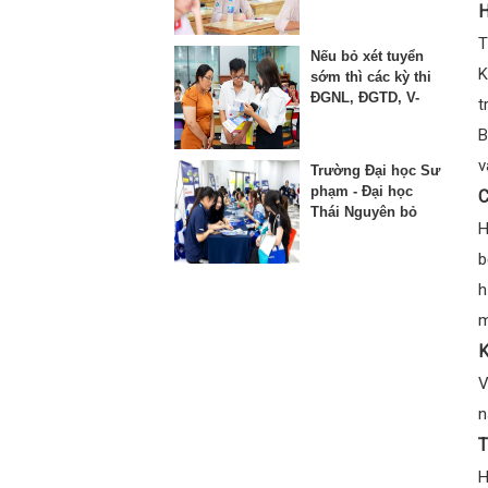
thứ 3 vào lớp 10
H
T
Nếu bỏ xét tuyển
K
sớm thì các kỳ thi
ĐGNL, ĐGTD, V-
t
SAT bị ảnh hưởng
B
như thế nào?
v
Trường Đại học Sư
phạm - Đại học
C
Thái Nguyên bỏ
H
phương thức xét
học bạ từ năm
b
2025
h
m
K
V
n
T
H