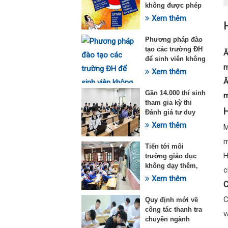
không được phép
dạy thêm theo
Xem thêm
H
Thông tư 29
Phương pháp đào
tạo các trường ĐH
Ă
để sinh viên không
m
quá tải với ngành
Xem thêm
Sư phạm Khoa học
Ă
tự nhiên
Gần 14.000 thí sinh
m
tham gia kỳ thi
H
Đánh giá tư duy
đợt 1 năm 2025
Xem thêm
M
m
Tiến tới môi
H
trường giáo dục
không dạy thêm,
c
học thêm
Xem thêm
C
C
Quy định mới về
công tác thanh tra
v
chuyên ngành