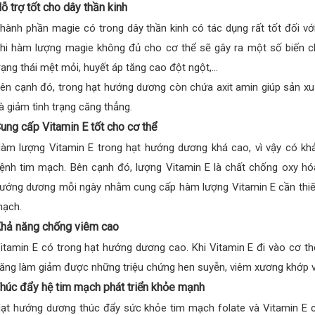
ỗ trợ tốt cho dây thần kinh
hành phần magie có trong dây thần kinh có tác dụng rất tốt đối vớ
hi hàm lượng magie không đủ cho cơ thể sẽ gây ra một số biến c
rạng thái mệt mỏi, huyết áp tăng cao đột ngột,…
ên cạnh đó, trong hạt hướng dương còn chứa axit amin giúp sản xuấ
à giảm tình trạng căng thẳng.
ung cấp Vitamin E tốt cho cơ thể
àm lượng Vitamin E trong hạt hướng dương khá cao, vì vậy có 
ệnh tim mạch. Bên cạnh đó, lượng Vitamin E là chất chống oxy hóa 
ướng dương mỗi ngày nhằm cung cấp hàm lượng Vitamin E cần thiết
ạch.
hả năng chống viêm cao
itamin E có trong hạt hướng dương cao. Khi Vitamin E đi vào cơ t
ăng làm giảm được những triệu chứng hen suyễn, viêm xương khớp v
húc đẩy hệ tim mạch phát triển khỏe mạnh
ạt hướng dương thúc đẩy sức khỏe tim mạch folate và Vitamin E 