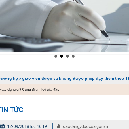
iáo viên được và không được phép dạy thêm theo Thông tư 29
ác dụng gì? Cùng đi tìm lời giải đáp
TIN TỨC
12/09/2018 lúc 16:19
caodangyduocsaigonvn