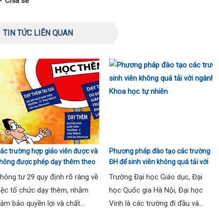
Chia sẻ
TIN TỨC LIÊN QUAN
ác trường hợp giáo viên được và
Phương pháp đào tạo các trường
hông được phép dạy thêm theo
ĐH để sinh viên không quá tải với
hông tư 29
ngành Sư phạm Khoa học tự
hông tư 29 quy định rõ ràng về
Trường Đại học Giáo dục, Đại
nhiên
iệc tổ chức dạy thêm, nhằm
học Quốc gia Hà Nội, Đại học
ảm bảo quyền lợi và chất...
Vinh là các trường đi đầu và...