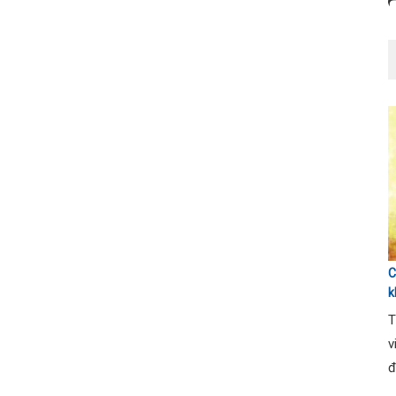
C
k
T
T
v
đ