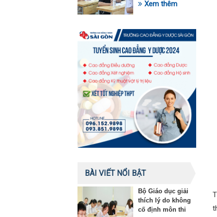
trong lĩnh vực giáo
Xem thêm
dục
BÀI VIẾT NỔI BẬT
Bộ Giáo dục giải
T
thích lý do không
t
cố định môn thi