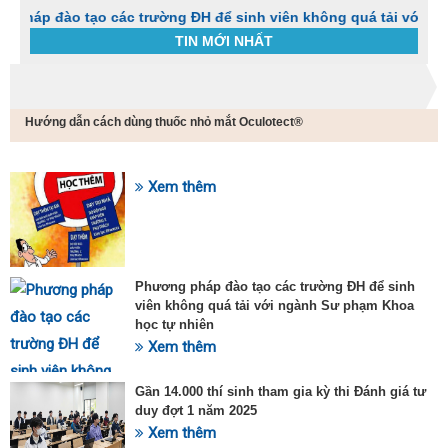
o tạo các trường ĐH để sinh viên không quá tải với ngành Sư 
TIN MỚI NHẤT
Trang chủ
Tin tức
Hướng dẫn cách dùng thuốc nhỏ mắt Oculotect®
C
t
h
g
Xem thêm
SỰ KIỆN HOT
v
đ
v
k
đ
Phương pháp đào tạo các trường ĐH để sinh
p
viên không quá tải với ngành Sư phạm Khoa
d
học tự nhiên
t
Xem thêm
t
T
t
Gần 14.000 thí sinh tham gia kỳ thi Đánh giá tư
2
duy đợt 1 năm 2025
Xem thêm