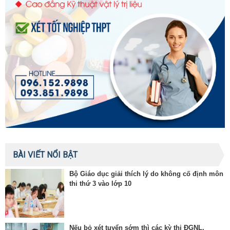
BÀI VIẾT NỔI BẬT
Bộ Giáo dục giải thích lý do không cố định môn
thi thứ 3 vào lớp 10
Nếu bỏ xét tuyển sớm thì các kỳ thi ĐGNL,