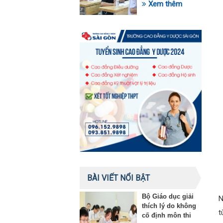
trong lĩnh vực giáo
Xem thêm
dục
BÀI VIẾT NỔI BẬT
Bộ Giáo dục giải
N
thích lý do không
t
cố định môn thi