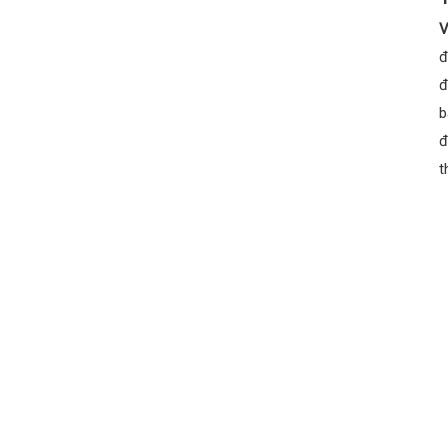
V
đ
đ
b
đ
t