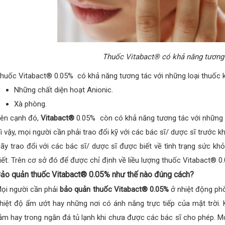
Thuốc Vitabact® có khả năng tương 
huốc Vitabact® 0.05% có khả năng tương tác với những loại thuốc 
Những chất diện hoạt Anionic.
Xà phòng.
ên cạnh đó,
Vitabact®
0.05% còn có khả năng tương tác với những l
ì vậy, mọi người cần phải trao đổi kỹ với các bác sĩ/ dược sĩ trước kh
ãy trao đổi với các bác sĩ/ dược sĩ được biết về tình trạng sức kh
iết. Trên cơ sở đó để được chỉ định về liều lượng thuốc Vitabact® 0
ảo quản thuốc Vitabact® 0.05% như thế nào đúng cách?
ọi người cần phải
bảo quản thuốc Vitabact® 0.05%
ở nhiệt động phò
hiệt độ ẩm ướt hay những nơi có ánh nắng trực tiếp của mặt trời
ắm hay trong ngăn đá tủ lạnh khi chưa được các bác sĩ cho phép. M