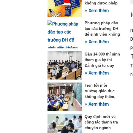
không được phép
dạy thêm theo
Xem thêm
Thông tư 29
Phương pháp đào
tạo các trường ĐH
D
để sinh viên không
D
quá tải với ngành
Xem thêm
Sư phạm Khoa học
p
tự nhiên
Gần 14.000 thí sinh
T
tham gia kỳ thi
Đánh giá tư duy
T
đợt 1 năm 2025
Xem thêm
n
Tiến tới môi
trường giáo dục
không dạy thêm,
học thêm
Xem thêm
Quy định mới về
công tác thanh tra
chuyên ngành