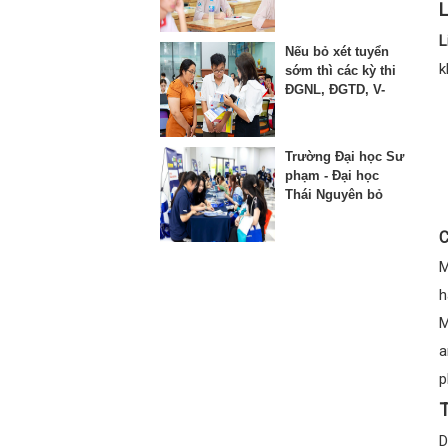
thứ 3 vào lớp 10
L
L
Nếu bỏ xét tuyển
k
sớm thì các kỳ thi
ĐGNL, ĐGTD, V-
SAT bị ảnh hưởng
như thế nào?
Trường Đại học Sư
phạm - Đại học
Thái Nguyên bỏ
phương thức xét
học bạ từ năm
C
2025
M
h
M
a
p
T
D