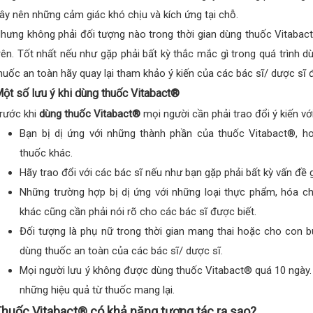
ây nên những cảm giác khó chịu và kích ứng tại chỗ.
hưng không phải đối tượng nào trong thời gian dùng thuốc Vitabac
rên. Tốt nhất nếu như gặp phải bất kỳ thắc mắc gì trong quá trình 
huốc an toàn hãy quay lại tham khảo ý kiến của các bác sĩ/ dược sĩ 
ột số lưu ý khi dùng thuốc Vitabact®
rước khi
dùng thuốc Vitabact®
mọi người cần phải trao đổi ý kiến vớ
Bạn bị dị ứng với những thành phần của thuốc Vitabact®, h
thuốc khác.
Hãy trao đổi với các bác sĩ nếu như bạn gặp phải bất kỳ vấn đề 
Những trường hợp bị dị ứng với những loại thực phẩm, hóa c
khác cũng cần phải nói rõ cho các bác sĩ được biết.
Đối tượng là phụ nữ trong thời gian mang thai hoặc cho con 
dùng thuốc an toàn của các bác sĩ/ dược sĩ.
Mọi người lưu ý không được dùng thuốc Vitabact® quá 10 ngày. 
những hiệu quả từ thuốc mang lại.
huốc Vitabact® có khả năng tương tác ra sao?