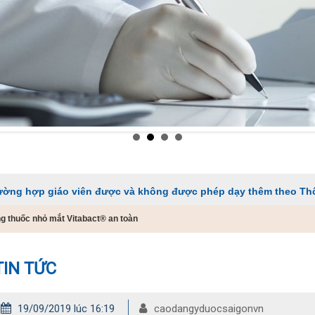
o viên được và không được phép dạy thêm theo Thông tư 29
 thuốc nhỏ mắt Vitabact® an toàn
TIN TỨC
19/09/2019 lúc 16:19
caodangyduocsaigonvn