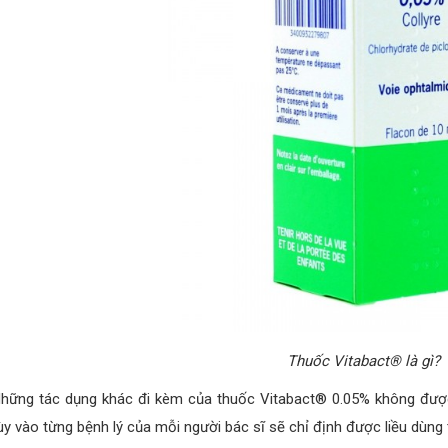
Thuốc Vitabact® là gì?
hững tác dụng khác đi kèm của thuốc Vitabact® 0.05% không được 
ùy vào từng bệnh lý của mỗi người bác sĩ sẽ chỉ định được liều dùng 