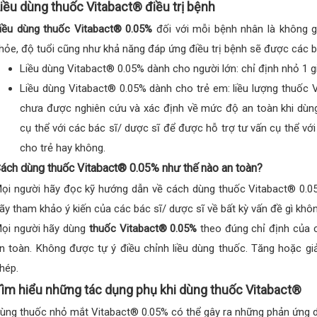
iều dùng thuốc Vitabact® điều trị bệnh
iều dùng thuốc Vitabact® 0.05%
đối với mỗi bệnh nhân là không g
hỏe, độ tuổi cũng như khả năng đáp ứng điều trị bệnh sẽ được các bá
Liều dùng Vitabact® 0.05% dành cho người lớn: chỉ định nhỏ 1 giọ
Liều dùng Vitabact® 0.05% dành cho trẻ em: liều lượng thuốc V
chưa được nghiên cứu và xác định về mức độ an toàn khi dùng
cụ thể với các bác sĩ/ dược sĩ để được hỗ trợ tư vấn cụ thể vớ
cho trẻ hay không.
ách dùng thuốc Vitabact® 0.05% như thế nào an toàn?
ọi người hãy đọc kỹ hướng dẫn về cách dùng thuốc Vitabact® 0.05%
ãy tham khảo ý kiến của các bác sĩ/ dược sĩ về bất kỳ vấn đề gì khôn
ọi người hãy dùng
thuốc Vitabact® 0.05%
theo đúng chỉ định của c
n toàn. Không được tự ý điều chỉnh liều dùng thuốc. Tăng hoặc gi
hép.
ìm hiểu những tác dụng phụ khi dùng thuốc Vitabact®
ùng thuốc nhỏ mắt Vitabact® 0.05% có thể gây ra những phản ứng d