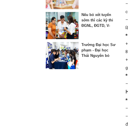
thứ 3 vào lớp 10
–
c
Nếu bỏ xét tuyển
–
sớm thì các kỳ thi
ĐGNL, ĐGTD, V-
l
SAT bị ảnh hưởng
*
như thế nào?
+
Trường Đại học Sư
phạm - Đại học
8
Thái Nguyên bỏ
+
phương thức xét
học bạ từ năm
g
2025
*
–
H
*
–
–
đ