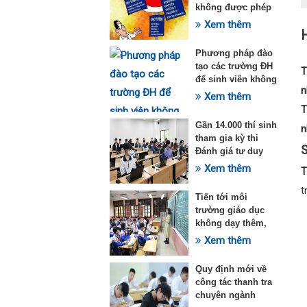
không được phép
dạy thêm theo
Xem thêm
H
Thông tư 29
Phương pháp đào
tạo các trường ĐH
T
để sinh viên không
n
quá tải với ngành
Xem thêm
Sư phạm Khoa học
T
tự nhiên
Gần 14.000 thí sinh
n
tham gia kỳ thi
S
Đánh giá tư duy
đợt 1 năm 2025
Xem thêm
T
t
Tiến tới môi
trường giáo dục
không dạy thêm,
học thêm
Xem thêm
Quy định mới về
công tác thanh tra
chuyên ngành