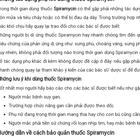
rong thời gian dùng thuốc
Spiramycin
có thể gặp phải những tác dụn
ôn mửa và tiêu chảy hoặc có thể bị đau dạ dày. Trong trường hợp n
iác khó chịu hãy quay lại trao đổi cho các bác sĩ được biết.
hững người bị dị ứng thuốc Spiramycin hay nhanh chóng tìm đến qu
riệu chứng của phản ứng dị ứng như: sưng phù, choáng váng, sưng p
uy nhiên, không phải đối tượng nào trong thời gian dùng Spiramycin
ố tác dụng phụ khác đi kèm không được đề cập ở đây. nếu gặp phải
hanh chóng quay lại tham khảo ý kiến của các bác sĩ/ dược sĩ để đượ
hững lưu ý khi dùng thuốc Spiramycin
ốt nhất mọi người hãy báo cáo cho các bác sĩ được biết nếu như gặ
Người mắc bệnh suy gan;
Trường hợp chức năng gan cần phải được theo dõi;
Phụ nữ đang trong thời gian mang thai hay cho con bú cũng cần
Người mắc phải tiền sử chứng rối loạn nhịp tim, hay mắc bệnh 
ướng dẫn về cách bảo quản thuốc Spiramycin