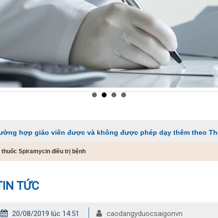
áo viên được và không được phép dạy thêm theo Thông tư 29
thuốc Spiramycin điều trị bệnh
TIN TỨC
20/08/2019 lúc 14:51
caodangyduocsaigonvn