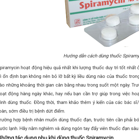
Hướng dẫn cách dùng thuốc Spiramy
piramycin hoạt động hiệu quả nhất khi lượng thuốc duy trì tốt nhấ
rì ổn định bạn không nên bỏ lỡ bất kỳ liều dùng nào của thuốc trong
ào những khoảng thời gian cân bằng nhau trong suốt một ngày. Tr
oạt động hàng ngày khác, hay nếu bạn cần trợ giúp trong việc hoạ
rình dùng thuốc. Đồng thời, tham khảo thêm ý kiến của các bác sĩ
oàn, sớm điều trị bệnh dứt điểm.
rường hợp bệnh nhân muốn dùng thuốc đạn, trước tiên cần phải b
ước lạnh. Hãy nằm nghiêm và dùng ngón tay đẩy viên thuốc đạn sâu 
hững tác dụng phụ khi dùng thuốc Spiramycin