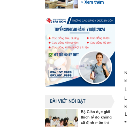
trong lĩnh vực giáo
Xem thêm
dục
N
k
L
L
BÀI VIẾT NỔI BẬT
k
Bộ Giáo dục giải
L
thích lý do không
*
cố định môn thi