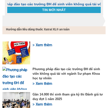
o tạo các trường ĐH để sinh viên không quá tải với ngành Sư 
TIN MỚI NHẤT
Trang chủ
Tin tức
Hướng dẫn liều dùng thuốc Xatral XL® an toàn
C
t
h
g
Xem thêm
SỰ KIỆN HOT
v
đ
v
k
đ
Phương pháp đào tạo các trường ĐH để sinh
p
viên không quá tải với ngành Sư phạm Khoa
d
học tự nhiên
t
Xem thêm
t
T
t
Gần 14.000 thí sinh tham gia kỳ thi Đánh giá tư
2
duy đợt 1 năm 2025
Xem thêm