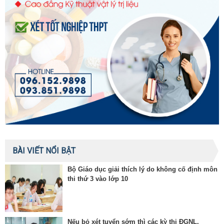
BÀI VIẾT NỔI BẬT
Bộ Giáo dục giải thích lý do không cố định môn
thi thứ 3 vào lớp 10
Nếu bỏ xét tuyển sớm thì các kỳ thi ĐGNL,