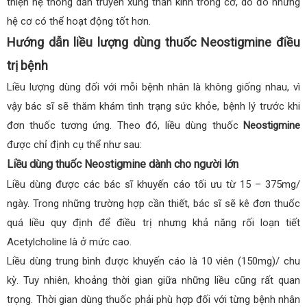
thiện hệ thống dẫn truyền xung thần kinh trong cơ, do đó những
hệ cơ có thể hoạt động tốt hơn.
Hướng dẫn liều lượng dùng thuốc Neostigmine điều
trị bệnh
Liều lượng dùng đối với mỗi bệnh nhân là không giống nhau, vì
vậy bác sĩ sẽ thăm khám tình trạng sức khỏe, bệnh lý trước khi
đơn thuốc tương ứng. Theo đó, liều dùng thuốc
Neostigmine
được chỉ định cụ thể như sau:
Liều dùng thuốc Neostigmine dành cho người lớn
Liều dùng được các bác sĩ khuyến cáo tối ưu từ 15 – 375mg/
ngày. Trong những trường hợp cần thiết, bác sĩ sẽ kê đơn thuốc
quá liều quy định để điều trị nhưng khả năng rối loạn tiết
Acetylcholine là ở mức cao.
Liều dùng trung bình được khuyến cáo là 10 viên (150mg)/ chu
kỳ. Tuy nhiên, khoảng thời gian giữa những liều cũng rất quan
trọng. Thời gian dùng thuốc phải phù hợp đối với từng bệnh nhân