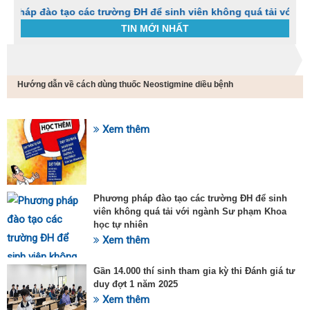
ào tạo các trường ĐH để sinh viên không quá tải với ngành Sư
TIN MỚI NHẤT
Trang chủ
Tin tức
Hướng dẫn về cách dùng thuốc Neostigmine diều bệnh
C
t
h
g
Xem thêm
SỰ KIỆN HOT
v
đ
v
k
đ
Phương pháp đào tạo các trường ĐH để sinh
p
viên không quá tải với ngành Sư phạm Khoa
d
học tự nhiên
t
Xem thêm
t
T
t
Gần 14.000 thí sinh tham gia kỳ thi Đánh giá tư
2
duy đợt 1 năm 2025
Xem thêm