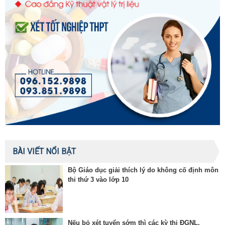
BÀI VIẾT NỔI BẬT
Bộ Giáo dục giải thích lý do không cố định môn
thi thứ 3 vào lớp 10
Nếu bỏ xét tuyển sớm thì các kỳ thi ĐGNL,