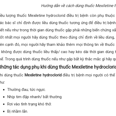
Hướng dẫn về cách dùng thuốc Mexiletine h
iều lượng thuốc Mexiletine hydroclorid điều trị bệnh còn phụ thuộ
ác bác sĩ chỉ định được liều dùng thuốc tương ứng để điều trị bện
iết nếu như trong thời gian dùng thuốc gặp phải những biến chứng 
ốt nhất mọi người hãy dùng thuốc theo đúng chỉ định về liều dùng,
ên cạnh đó, mọi người hãy tham khảo thêm mọi thông tin về thuốc M
, không được dùng thuốc liều thấp/ cao hay kéo dài thời gian dùng
hể. Trong quá trình dùng thuốc nếu như gặp bất kỳ thắc mắc gì hãy qua
hững tác dụng phụ khi dùng thuốc Mexiletine hydroclori
hi dùng thuốc
Mexiletine hydroclorid
điều trị bệnh mọi người có thể
hư:
Thường đau; tức ngực.
Nhịp tim đập nhanh/ bất thường.
Rơi vào tình trạng khó thở.
Bị nhầm lẫn.