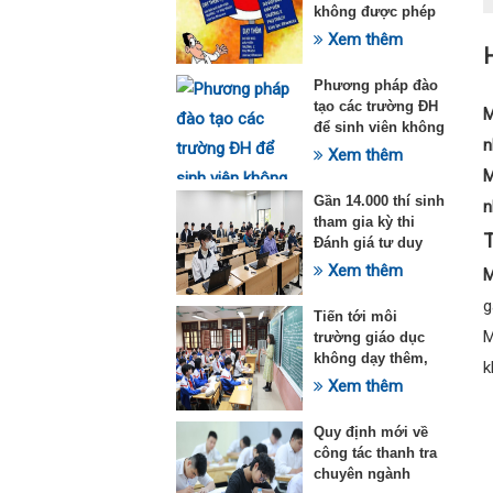
không được phép
dạy thêm theo
Xem thêm
H
Thông tư 29
Phương pháp đào
tạo các trường ĐH
M
để sinh viên không
n
quá tải với ngành
Xem thêm
Sư phạm Khoa học
M
tự nhiên
Gần 14.000 thí sinh
n
tham gia kỳ thi
T
Đánh giá tư duy
đợt 1 năm 2025
Xem thêm
M
g
Tiến tới môi
M
trường giáo dục
không dạy thêm,
k
học thêm
Xem thêm
Quy định mới về
công tác thanh tra
chuyên ngành