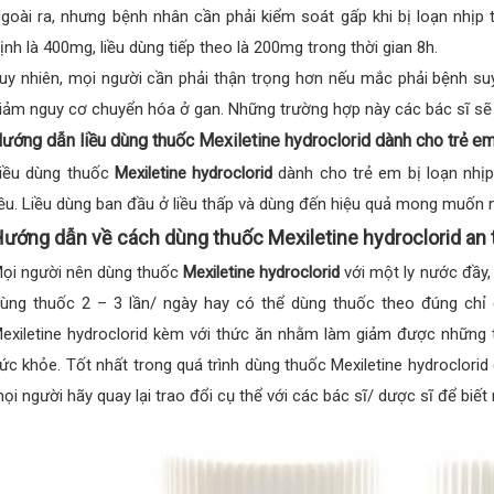
goài ra, nhưng bệnh nhân cần phải kiểm soát gấp khi bị loạn nhịp 
ịnh là 400mg, liều dùng tiếp theo là 200mg trong thời gian 8h.
uy nhiên, mọi người cần phải thận trọng hơn nếu mắc phải bệnh suy
iảm nguy cơ chuyển hóa ở gan. Những trường hợp này các bác sĩ sẽ ch
ướng dẫn liều dùng thuốc Mexiletine hydroclorid dành cho trẻ e
iều dùng thuốc
Mexiletine hydroclorid
dành cho trẻ em bị loạn nhịp
iều. Liều dùng ban đầu ở liều thấp và dùng đến hiệu quả mong muốn 
ướng dẫn về cách dùng thuốc Mexiletine hydroclorid an 
ọi người nên dùng thuốc
Mexiletine hydroclorid
với một ly nước đầy,
ùng thuốc 2 – 3 lần/ ngày hay có thể dùng thuốc theo đúng chỉ 
exiletine hydroclorid kèm với thức ăn nhằm làm giảm được những 
ức khỏe. Tốt nhất trong quá trình dùng thuốc Mexiletine hydroclorid 
ọi người hãy quay lại trao đổi cụ thể với các bác sĩ/ dược sĩ để biết 