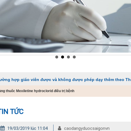
áo viên được và không được phép dạy thêm theo Thông tư 29
ng thuốc Mexiletine hydroclorid điều trị bệnh
TIN TỨC
19/03/2019 lúc 11:04
caodangyduocsaigonvn