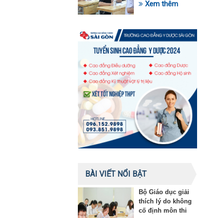
trong lĩnh vực giáo
Xem thêm
dục
BÀI VIẾT NỔI BẬT
Bộ Giáo dục giải
thích lý do không
cố định môn thi