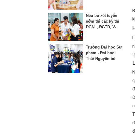
thứ 3 vào lớp 10
B
Nếu bỏ xét tuyển
k
sớm thì các kỳ thi
ĐGNL, ĐGTD, V-
H
SAT bị ảnh hưởng
L
như thế nào?
n
Trường Đại học Sư
phạm - Đại học
t
Thái Nguyên bỏ
L
phương thức xét
học bạ từ năm
N
2025
q
đ
Đ
c
T
đ
đ