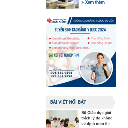
trong lĩnh vực giáo
Xem thêm
dục
BÀI VIẾT NỔI BẬT
Bộ Giáo dục giải
thích lý do không
cố định môn thi