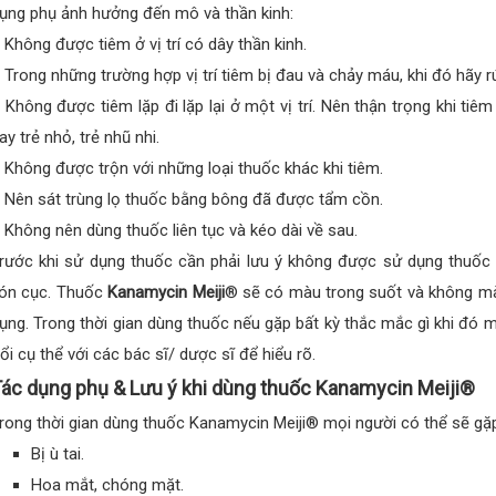
ụng phụ ảnh hưởng đến mô và thần kinh:
 Không được tiêm ở vị trí có dây thần kinh.
 Trong những trường hợp vị trí tiêm bị đau và chảy máu, khi đó hãy rú
 Không được tiêm lặp đi lặp lại ở một vị trí. Nên thận trọng khi tiê
ay trẻ nhỏ, trẻ nhũ nhi.
 Không được trộn với những loại thuốc khác khi tiêm.
 Nên sát trùng lọ thuốc bằng bông đã được tẩm cồn.
 Không nên dùng thuốc liên tục và kéo dài về sau.
rước khi sử dụng thuốc cần phải lưu ý không được sử dụng thuốc 
ón cục. Thuốc
Kanamycin Meiji
® sẽ có màu trong suốt và không mà
ụng. Trong thời gian dùng thuốc nếu gặp bất kỳ thắc mắc gì khi đó m
ổi cụ thể với các bác sĩ/ dược sĩ để hiểu rõ.
ác dụng phụ & Lưu ý khi dùng thuốc Kanamycin Meiji®
rong thời gian dùng thuốc Kanamycin Meiji® mọi người có thể sẽ gặ
Bị ù tai.
Hoa mắt, chóng mặt.