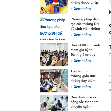
không được phép
dạy thêm theo
Xem thêm
K
Thông tư 29
Phương pháp đào
tạo các trường ĐH
K
để sinh viên không
K
quá tải với ngành
Xem thêm
Sư phạm Khoa học
T
tự nhiên
Gần 14.000 thí sinh
T
tham gia kỳ thi
Đánh giá tư duy
đợt 1 năm 2025
Xem thêm
+
+
Tiến tới môi
+
trường giáo dục
không dạy thêm,
+
học thêm
Xem thêm
b
Quy định mới về
công tác thanh tra
chuyên ngành