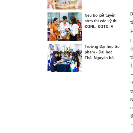
thứ 3 vào lớp 10
B
Nếu bỏ xét tuyển
sớm thì các kỳ thi
t
ĐGNL, ĐGTD, V-
H
SAT bị ảnh hưởng
như thế nào?
L
Trường Đại học Sư
t
phạm - Đại học
t
Thái Nguyên bỏ
phương thức xét
L
học bạ từ năm
–
2025
t
t
N
n
đ
–
c