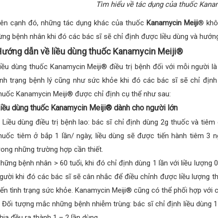
Tìm hiểu về tác dụng của thuốc Kana
ên cạnh đó, những tác dụng khác của thuốc
Kanamycin Meiji
® khôn
ừng bệnh nhân khi đó các bác sĩ sẽ chỉ định được liều dùng và hướ
ướng dẫn về liều dùng thuốc Kanamycin Meiji®
iều dùng thuốc Kanamycin Meiji® điều trị bệnh đối với mỗi người l
ình trạng bệnh lý cũng như sức khỏe khi đó các bác sĩ sẽ chỉ định
huốc Kanamycin Meiji® được chỉ định cụ thể như sau:
iều dùng thuốc Kanamycin Meiji® dành cho người lớn
 Liều dùng điều trị bệnh lao: bác sĩ chỉ định dùng 2g thuốc và tiêm
huốc tiêm ở bắp 1 lần/ ngày, liều dùng sẽ được tiến hành tiêm 3 
rong những trường hợp cần thiết.
hững bệnh nhân > 60 tuổi, khi đó chỉ định dùng 1 lần với liều lượng 
gười khi đó các bác sĩ sẽ cân nhắc để điều chỉnh được liều lượng
ến tình trạng sức khỏe. Kanamycin Meiji® cũng có thể phối hợp với c
 Đối tượng mắc những bệnh nhiễm trùng: bác sĩ chỉ định liều dùng 
hia đều ra thành 1 – 2 lần dùng.