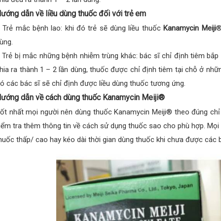
ướng dẫn về liều dùng thuốc đối với trẻ em
 Trẻ mắc bệnh lao: khi đó trẻ sẽ dùng liều thuốc
Kanamycin Meiji
®
ùng.
 Trẻ bị mắc những bệnh nhiễm trùng khác: bác sĩ chỉ định tiêm bắp
hia ra thành 1 – 2 lần dùng, thuốc được chỉ định tiêm tại chỗ ở nhữn
ó các bác sĩ sẽ chỉ định được liều dùng thuốc tương ứng.
ướng dẫn về cách dùng thuốc Kanamycin Meiji®
ốt nhất mọi người nên dùng thuốc Kanamycin Meiji® theo đúng chỉ đ
iểm tra thêm thông tin về cách sử dụng thuốc sao cho phù hợp. Mọi 
huốc thấp/ cao hay kéo dài thời gian dùng thuốc khi chưa được các 