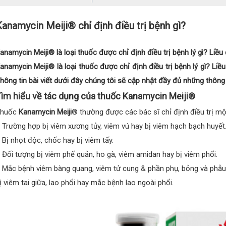
anamycin Meiji® chỉ định điều trị bệnh gì?
anamycin Meiji® là loại thuốc được chỉ định điều trị bệnh lý gì? Liề
anamycin Meiji® là loại thuốc được chỉ định điều trị bệnh lý gì? Li
hông tin bài viết dưới đây chúng tôi sẽ cập nhật đầy đủ những thông 
ìm hiểu về tác dụng của thuốc Kanamycin Meiji®
Thuốc
Kanamycin Meiji
® thường được các bác sĩ chỉ định điều trị mộ
 Trường hợp bị viêm xương tủy, viêm vú hay bị viêm hạch bạch huyết
 Bị nhọt độc, chốc hay bị viêm tấy.
 Đối tượng bị viêm phế quản, ho gà, viêm amidan hay bị viêm phổi.
 Mắc bệnh viêm bàng quang, viêm tử cung & phần phụ, bỏng và phẫu 
ị viêm tai giữa, lao phổi hay mắc bệnh lao ngoài phổi.