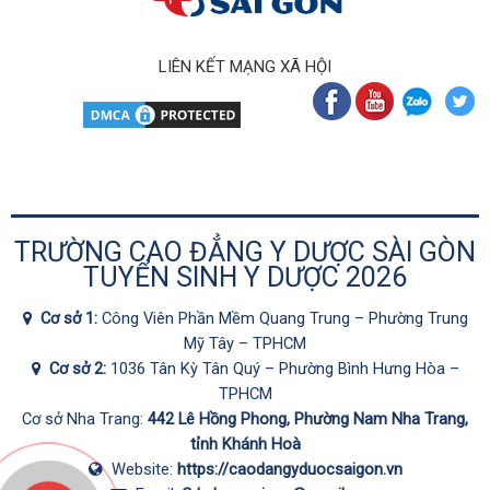
LIÊN KẾT MẠNG XÃ HỘI
TRƯỜNG CAO ĐẲNG Y DƯỢC SÀI GÒN
TUYỂN SINH Y DƯỢC 2026
Cơ sở 1:
Công Viên Phần Mềm Quang Trung – Phường Trung
Mỹ Tây – TPHCM
Cơ sở 2:
1036 Tân Kỳ Tân Quý – Phường Bình Hưng Hòa –
TPHCM
Cơ sở Nha Trang:
442 Lê Hồng Phong, Phường Nam Nha Trang,
tỉnh Khánh Hoà
Website:
https://caodangyduocsaigon.vn