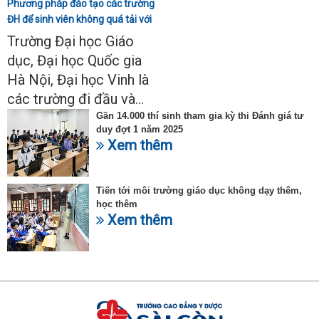
Phương pháp đào tạo các trường
ĐH để sinh viên không quá tải với
ngành Sư phạm Khoa học tự
Trường Đại học Giáo
nhiên
dục, Đại học Quốc gia
Hà Nội, Đại học Vinh là
các trường đi đầu và...
Gần 14.000 thí sinh tham gia kỳ thi Đánh giá tư
duy đợt 1 năm 2025
Xem thêm
Tiến tới môi trường giáo dục không dạy thêm,
học thêm
Xem thêm