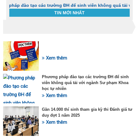
đào tạo các trường ĐH để sinh viên không quá tải với ngành S
TIN MỚI NHẤT
Trang chủ
Tin tức
Khi dùng thuốc Fructines® cần lưu ý gì?
C
t
SỰ KIỆN HOT
h
g
Xem thêm
v
đ
v
Phương pháp đào tạo các trường ĐH để sinh
k
viên không quá tải với ngành Sư phạm Khoa
đ
học tự nhiên
p
Xem thêm
d
t
t
Gần 14.000 thí sinh tham gia kỳ thi Đánh giá tư
T
duy đợt 1 năm 2025
t
Xem thêm
2