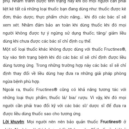
phụ. Nhằm tránh được tình trạng này khi đó mọi người cần phải
liệt kê tất cả những loại thuốc bạn đang dùng như: thuốc được kê
đơn; thảo dược; thực phẩm chức năng;… khi đó các bác sĩ sẽ
xem xét. Nhằm đảm bảo an toàn khi dùng thuốc khi đó mọi
người không được tự ý ngừng sử dụng thuốc; tăng/ giảm liều
dùng khi chưa được các bác sĩ chỉ định cụ thể.
Một số loại thuốc khác không được dùng với thuốc Fructines®,
tùy vào tình trạng bệnh khi đó các bác sĩ sẽ chỉ định được liều
dùng tương ứng. Trong những trường hợp này các bác sĩ sẽ chỉ
định thay đổi về liều dùng hay đưa ra những giải pháp phòng
ngừa bệnh phù hợp.
Ngoài ra, thuốc Fructines® cũng có khả năng tương tác với
những loại thực phẩm; thuốc lá/ bia/ rượu. Vì vậy, khi đó mọi
người cần phải trao đổi kỹ với các bác sĩ/ dược sĩ để đưa ra
được liều dùng thuốc sao cho tương ứng.
Lời khuyên
: Mọi người nên nên bảo quản thuốc
Fructines
® ở