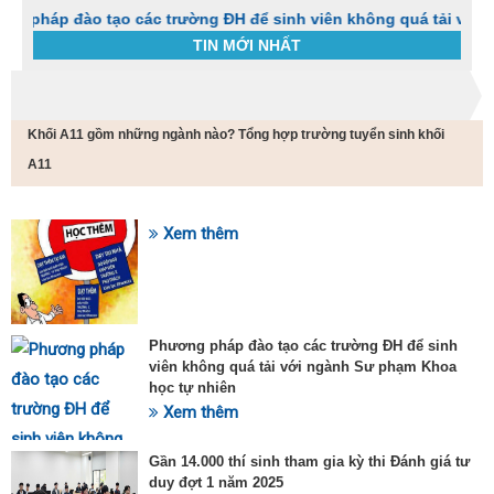
đào tạo các trường ĐH để sinh viên không quá tải với ngành S
TIN MỚI NHẤT
Trang chủ
Tin tức
Khối A11 gồm những ngành nào? Tổng hợp trường tuyển sinh khối
C
t
A11
h
g
v
Xem thêm
đ
SỰ KIỆN HOT
v
k
đ
p
Phương pháp đào tạo các trường ĐH để sinh
d
viên không quá tải với ngành Sư phạm Khoa
t
học tự nhiên
t
T
Xem thêm
t
2
Gần 14.000 thí sinh tham gia kỳ thi Đánh giá tư
duy đợt 1 năm 2025