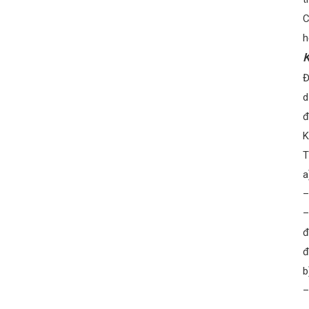
C
h
K
Đ
d
đ
K
T
a
–
–
đ
đ
b
–