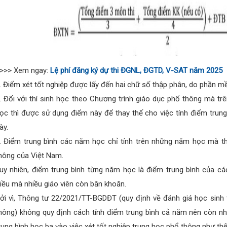
>>> Xem ngay:
Lệ phí đăng ký dự thi ĐGNL, ĐGTD, V-SAT năm 2025
. Điểm xét tốt nghiệp được lấy đến hai chữ số thập phân, do phần m
. Đối với thí sinh học theo Chương trình giáo dục phổ thông mà tr
ọc thì được sử dụng điểm này để thay thế cho việc tính điểm trun
ày.
. Điểm trung bình các năm học chỉ tính trên những năm học mà th
hông của Việt Nam.
uy nhiên, điểm trung bình từng năm học là điểm trung bình của 
iều mà nhiều giáo viên còn băn khoăn.
ởi vì, Thông tư 22/2021/TT-BGDĐT (quy định về đánh giá học sinh 
hông) không quy định cách tính điểm trung bình cả năm nên còn nh
rung bình học bạ vào việc xét tốt nghiệp trung học phổ thông như thế