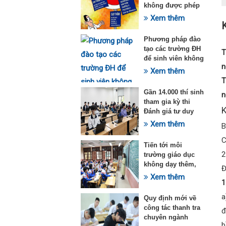
không được phép
dạy thêm theo
Xem thêm
Thông tư 29
Phương pháp đào
tạo các trường ĐH
T
để sinh viên không
n
quá tải với ngành
Xem thêm
Sư phạm Khoa học
T
tự nhiên
Gần 14.000 thí sinh
n
tham gia kỳ thi
K
Đánh giá tư duy
đợt 1 năm 2025
Xem thêm
B
C
Tiến tới môi
2
trường giáo dục
không dạy thêm,
Đ
học thêm
Xem thêm
1
a
Quy định mới về
công tác thanh tra
đ
chuyên ngành
b