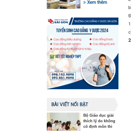
trong lĩnh vực giáo
Xem thêm
dục
b
Đ
1
c
2
BÀI VIẾT NỔI BẬT
Bộ Giáo dục giải
thích lý do không
cố định môn thi