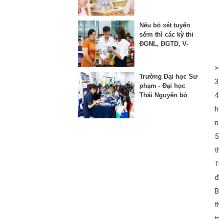
thứ 3 vào lớp 10
Nếu bỏ xét tuyển
sớm thì các kỳ thi
ĐGNL, ĐGTD, V-
SAT bị ảnh hưởng
như thế nào?
>
Trường Đại học Sư
3
phạm - Đại học
4
Thái Nguyên bỏ
phương thức xét
h
học bạ từ năm
n
2025
5
t
T
đ
B
t
t