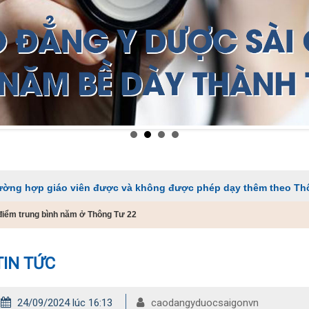
áo viên được và không được phép dạy thêm theo Thông tư 29
điểm trung bình năm ở Thông Tư 22
TIN TỨC
24/09/2024 lúc 16:13
caodangyduocsaigonvn