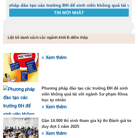
ào tạo các trường ĐH để sinh viên không quá tải với ngành Sư
TIN MỚI NHẤT
Trang chủ
Tin tức
Liệt kê danh sách các ngành khối B điểm thấp
C
t
h
g
Xem thêm
SỰ KIỆN HOT
v
đ
v
k
đ
Phương pháp đào tạo các trường ĐH để sinh
p
viên không quá tải với ngành Sư phạm Khoa
d
học tự nhiên
t
Xem thêm
t
T
t
Gần 14.000 thí sinh tham gia kỳ thi Đánh giá tư
2
duy đợt 1 năm 2025
Xem thêm