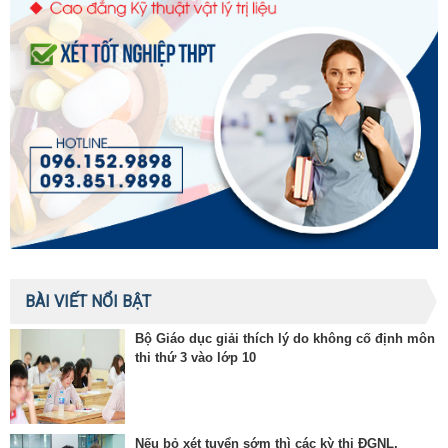
BÀI VIẾT NỔI BẬT
Bộ Giáo dục giải thích lý do không cố định môn
thi thứ 3 vào lớp 10
Nếu bỏ xét tuyển sớm thì các kỳ thi ĐGNL,