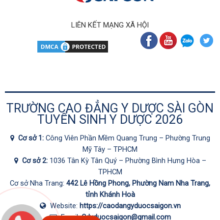
LIÊN KẾT MẠNG XÃ HỘI
TRƯỜNG CAO ĐẲNG Y DƯỢC SÀI GÒN
TUYỂN SINH Y DƯỢC 2026
Cơ sở 1:
Công Viên Phần Mềm Quang Trung – Phường Trung
Mỹ Tây – TPHCM
Cơ sở 2:
1036 Tân Kỳ Tân Quý – Phường Bình Hưng Hòa –
TPHCM
Cơ sở Nha Trang:
442 Lê Hồng Phong, Phường Nam Nha Trang,
tỉnh Khánh Hoà
Website:
https://caodangyduocsaigon.vn
Email:
Cdyduocsaigon@gmail.com