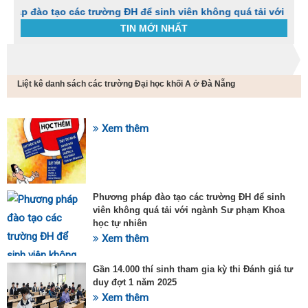
tạo các trường ĐH để sinh viên không quá tải với ngành Sư ph
TIN MỚI NHẤT
Trang chủ
Tin tức
Liệt kê danh sách các trường Đại học khối A ở Đà Nẵng
C
t
h
g
Xem thêm
SỰ KIỆN HOT
v
đ
v
k
đ
Phương pháp đào tạo các trường ĐH để sinh
p
viên không quá tải với ngành Sư phạm Khoa
d
học tự nhiên
t
Xem thêm
t
T
t
Gần 14.000 thí sinh tham gia kỳ thi Đánh giá tư
2
duy đợt 1 năm 2025
Xem thêm