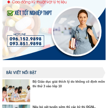
BÀI VIẾT NỔI BẬT
Bộ Giáo dục giải thích lý do không cố định môn
thi thứ 3 vào lớp 10
Nếu bỏ xét tuyển sớm thì các kỳ thi ĐGNL,