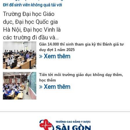
ĐH để sinh viên không quá tải với
ngành Sư phạm Khoa học tự
Trường Đại học Giáo
nhiên
dục, Đại học Quốc gia
Hà Nội, Đại học Vinh là
các trường đi đầu và...
Gần 14.000 thí sinh tham gia kỳ thi Đánh giá tư
duy đợt 1 năm 2025
Xem thêm
Tiến tới môi trường giáo dục không dạy thêm,
học thêm
Xem thêm