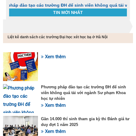
ào tạo các trường ĐH để sinh viên không quá tải với ngành Sư
TIN MỚI NHẤT
Trang chủ
Tin tức
Liệt kê danh sách các trường Đại học xét học bạ ở Hà Nội
C
t
h
g
Xem thêm
SỰ KIỆN HOT
v
đ
v
k
đ
Phương pháp đào tạo các trường ĐH để sinh
p
viên không quá tải với ngành Sư phạm Khoa
d
học tự nhiên
t
Xem thêm
t
T
t
Gần 14.000 thí sinh tham gia kỳ thi Đánh giá tư
2
duy đợt 1 năm 2025
Xem thêm