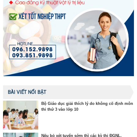
BÀI VIẾT NỔI BẬT
Bộ Giáo dục giải thích lý do không cố định môn
thi thứ 3 vào lớp 10
Nếu bỏ xét tuyển sớm thì các kỳ thi ĐGNL,