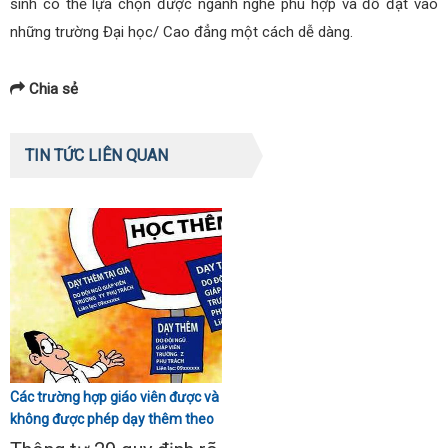
sinh có thể lựa chọn được ngành nghề phù hợp và đỗ đạt vào
những trường Đại học/ Cao đẳng một cách dễ dàng.
Chia sẻ
TIN TỨC LIÊN QUAN
Các trường hợp giáo viên được và
không được phép dạy thêm theo
Thông tư 29