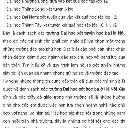
– Đại học Phương Đông: dựa vào kết quả học tập lớp 12;
– Đại học Thăng Long: xét tuyển 6 kỳ;
– Đại học Đại Nam: xét tuyển dựa vào kết quả học tập lớp 12;
– Đại học Thành Tây: xét tuyển kết quả học tập lớp 10, 11, 12;
Đây là danh sách các
trường Đại học xét tuyển học bạ Hà Nội
,
theo đó các thí sinh cần phải cân nhắc để lựa chọn một trong
những trường đào tạo phù hợp. Đặc biệt cần phải cân nhắc chắc
chắn để tìm kiếm được ngành đào tạo phù hợp với năng lực của
bản thân. Tìm hiểu kỹ về quy trình làm hồ sơ xét tuyển, những
giấy tờ liên quan để nhanh chóng gửi hồ sơ về trường đào tạo.
Hy vọng những thông tin cung cấp trên đã giúp các thí sinh biết
được về danh sách
các trường Đại học xét học bạ ở Hà Nội
. Gia
đình và các thầy cô giáo trong nhà trường sẽ là những hướng
định cho các em được việc nên lựa chọn ngành nghề nào phù
hợp với năng lực hiện tại. Hãy học tập theo tốt trong những năm
còn ngồi trên nhà trường, đây là những cơ hội tốt cho các thí