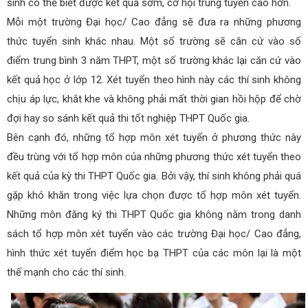
sinh có thể biết được kết quả sớm, cơ hội trúng tuyển cao hơn.
Mỗi một trường Đại học/ Cao đẳng sẽ đưa ra những phương
thức tuyển sinh khác nhau. Một số trường sẽ căn cứ vào số
điểm trung bình 3 năm THPT, một số trường khác lại căn cứ vào
kết quả học ở lớp 12. Xét tuyển theo hình này các thí sinh không
chịu áp lực, khắt khe và không phải mất thời gian hồi hộp để chờ
đợi hay so sánh kết quả thi tốt nghiệp THPT Quốc gia.
Bên cạnh đó, những tổ hợp môn xét tuyển ở phương thức này
đều trùng với tổ hợp môn của những phương thức xét tuyển theo
kết quả của kỳ thi THPT Quốc gia. Bởi vậy, thí sinh không phải quá
gặp khó khăn trong việc lựa chọn được tổ hợp môn xét tuyển.
Những môn đăng ký thi THPT Quốc gia không nằm trong danh
sách tổ hợp môn xét tuyển vào các trường Đại học/ Cao đẳng,
hình thức xét tuyển điểm học bạ THPT của các môn lại là một
thế mạnh cho các thí sinh.