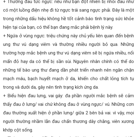
+ Thường đau tức ngực: nếu như bạn đột nhiên bị nhói đau như
có một luồng điện nhẹ đi từ ngực trái sang ngực phải. Đây là một
trong những dấu hiệu không hề tốt cảnh báo tình trạng sức khỏe
hiện tại của bạn, có thể bạn đang mắc phải bệnh lý này.
+ Ngứa ở vùng ngực: triệu chứng này chủ yếu liên quan đến bệnh
ung thư vú dạng viêm và thường nhiều người bỏ qua. Những
trường hợp mắc bệnh ung thư vú dạng viêm sẽ bị ngứa nhiều, nổi
mẩn đỏ hay da có thể bị sần sùi. Nguyên nhân chính có thể do
những tế bào ung thư đang dần phát triển nhanh nên ngăn chặn
mạch máu, bạch huyết mạch ở da, khiến cho chất lỏng tích tụ
trong và dưới da, gây nên tình trạng kích ứng da.
+ Biểu hiện đau lưng, vai gáy: đa phần người mắc bệnh sẽ cảm
thấy đau ở lưng/ vai chứ không đau ở vùng ngực/ vú. Những cơn
đau thường xuất hiện ở phần lưng/ giữa 2 bên bả vai. vì vậy, mọi
người thường nhầm lẫn đau chấn thương dây chằng, viên xương
khớp cột sống.