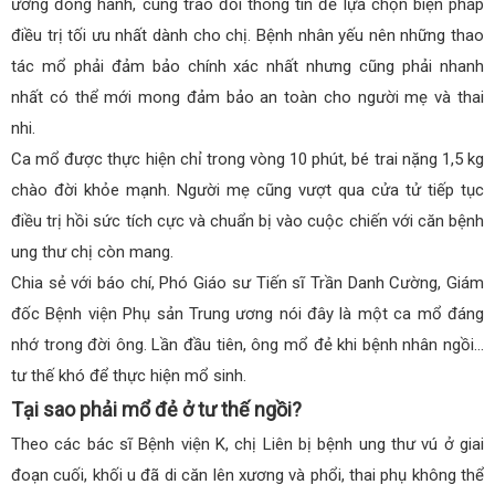
ương đồng hành, cùng trao đổi thông tin để lựa chọn biện pháp
điều trị tối ưu nhất dành cho chị. Bệnh nhân yếu nên những thao
tác mổ phải đảm bảo chính xác nhất nhưng cũng phải nhanh
nhất có thể mới mong đảm bảo an toàn cho người mẹ và thai
nhi.
Ca mổ được thực hiện chỉ trong vòng 10 phút, bé trai nặng 1,5 kg
chào đời khỏe mạnh. Người mẹ cũng vượt qua cửa tử tiếp tục
điều trị hồi sức tích cực và chuẩn bị vào cuộc chiến với căn bệnh
ung thư chị còn mang.
Chia sẻ với báo chí, Phó Giáo sư Tiến sĩ Trần Danh Cường, Giám
đốc Bệnh viện Phụ sản Trung ương nói đây là một ca mổ đáng
nhớ trong đời ông. Lần đầu tiên, ông mổ đẻ khi bệnh nhân ngồi…
tư thế khó để thực hiện mổ sinh.
Tại sao phải mổ đẻ ở tư thế ngồi?
Theo các bác sĩ Bệnh viện K, chị Liên bị bệnh ung thư vú ở giai
đoạn cuối, khối u đã di căn lên xương và phổi, thai phụ không thể