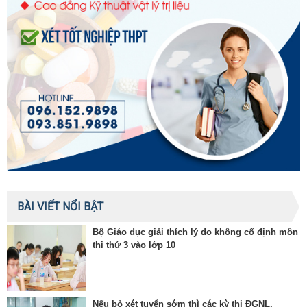
BÀI VIẾT NỔI BẬT
Bộ Giáo dục giải thích lý do không cố định môn
thi thứ 3 vào lớp 10
Nếu bỏ xét tuyển sớm thì các kỳ thi ĐGNL,