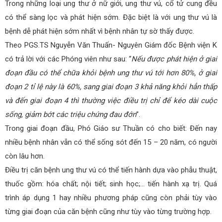
Trong những loại ung thư ở nữ giới, ung thư vú, cổ tử cung đều
có thể sàng lọc và phát hiện sớm. Đặc biệt là với ung thư vú là
bệnh dễ phát hiện sớm nhất vì bệnh nhân tự sờ thấy được.
Theo PGS.TS Nguyễn Văn Thuấn- Nguyên Giám đốc Bệnh viện K
có trả lời với các Phóng viên như sau: “
Nếu được phát hiện ở giai
đoạn đầu có thể chữa khỏi bệnh ung thư vú tới hơn 80%, ở giai
đoạn 2 tỉ lệ này là 60%, sang giai đoạn 3 khả năng khỏi hẳn thấp
và đến giai đoạn 4 thì thường việc điều trị chỉ để kéo dài cuộc
sống, giảm bớt các triệu chứng đau đớn
”.
Trong giai đoạn đầu, Phó Giáo sư Thuần có cho biết: Đến nay
nhiều bệnh nhân vẫn có thể sống sót đến 15 – 20 năm, có người
còn lâu hơn.
Điều trị căn bệnh ung thư vú có thể tiến hành dựa vào phẫu thuật,
thuốc gồm: hóa chất; nội tiết; sinh học;… tiến hành xạ trị. Quá
trình áp dụng 1 hay nhiều phương pháp cũng còn phải tùy vào
từng giai đoạn của căn bệnh cũng như tùy vào từng trường hợp.