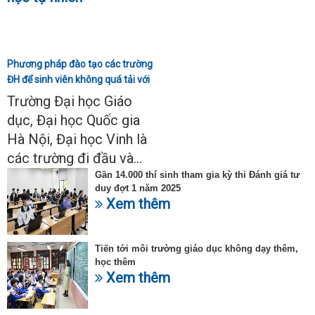
Phương pháp đào tạo các trường
ĐH để sinh viên không quá tải với
ngành Sư phạm Khoa học tự
Trường Đại học Giáo
nhiên
dục, Đại học Quốc gia
Hà Nội, Đại học Vinh là
các trường đi đầu và...
Gần 14.000 thí sinh tham gia kỳ thi Đánh giá tư
duy đợt 1 năm 2025
Xem thêm
Tiến tới môi trường giáo dục không dạy thêm,
học thêm
Xem thêm