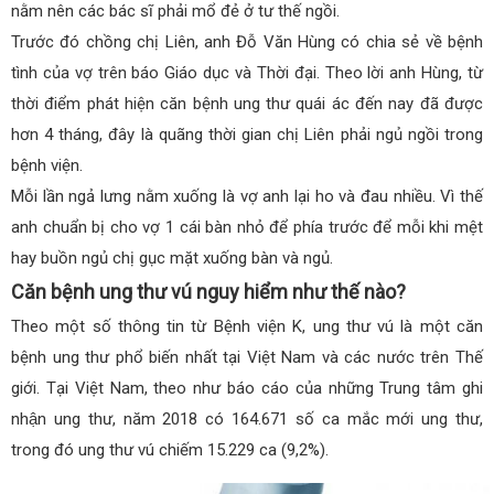
nằm nên các bác sĩ phải mổ đẻ ở tư thế ngồi.
Trước đó chồng chị Liên, anh Đỗ Văn Hùng có chia sẻ về bệnh
tình của vợ trên báo Giáo dục và Thời đại. Theo lời anh Hùng, từ
thời điểm phát hiện căn bệnh ung thư quái ác đến nay đã được
hơn 4 tháng, đây là quãng thời gian chị Liên phải ngủ ngồi trong
bệnh viện.
Mỗi lần ngả lưng nằm xuống là vợ anh lại ho và đau nhiều. Vì thế
anh chuẩn bị cho vợ 1 cái bàn nhỏ để phía trước để mỗi khi mệt
hay buồn ngủ chị gục mặt xuống bàn và ngủ.
Căn bệnh ung thư vú nguy hiểm như thế nào?
Theo một số thông tin từ Bệnh viện K, ung thư vú là một căn
bệnh ung thư phổ biến nhất tại Việt Nam và các nước trên Thế
giới. Tại Việt Nam, theo như báo cáo của những Trung tâm ghi
nhận ung thư, năm 2018 có 164.671 số ca mắc mới ung thư,
trong đó ung thư vú chiếm 15.229 ca (9,2%).