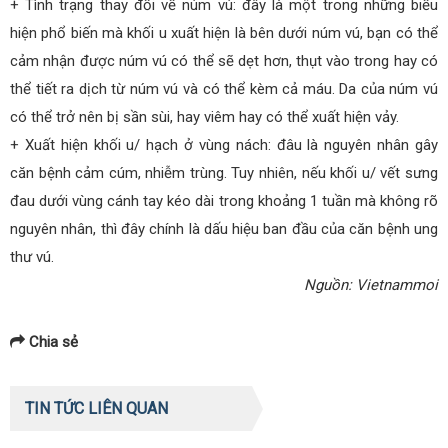
+ Tình trạng thay đổi về núm vú: đây là một trong những biểu
hiện phổ biến mà khối u xuất hiện là bên dưới núm vú, bạn có thể
cảm nhận được núm vú có thể sẽ dẹt hơn, thụt vào trong hay có
thể tiết ra dịch từ núm vú và có thể kèm cả máu. Da của núm vú
có thể trở nên bị sần sùi, hay viêm hay có thể xuất hiện vảy.
+ Xuất hiện khối u/ hạch ở vùng nách: đâu là nguyên nhân gây
căn bệnh cảm cúm, nhiễm trùng. Tuy nhiên, nếu khối u/ vết sưng
đau dưới vùng cánh tay kéo dài trong khoảng 1 tuần mà không rõ
nguyên nhân, thì đây chính là dấu hiệu ban đầu của căn bệnh ung
thư vú.
Nguồn: Vietnammoi
Chia sẻ
TIN TỨC LIÊN QUAN