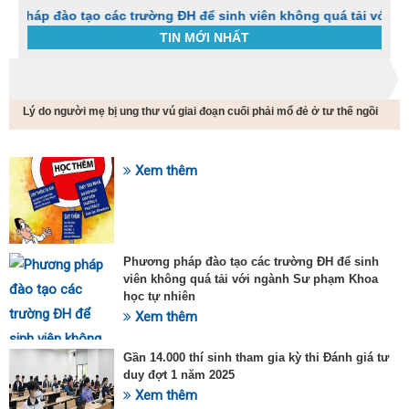
o tạo các trường ĐH để sinh viên không quá tải với ngành Sư 
TIN MỚI NHẤT
Trang chủ
Tin tức
Lý do người mẹ bị ung thư vú giai đoạn cuối phải mổ đẻ ở tư thế ngồi
C
t
h
g
Xem thêm
SỰ KIỆN HOT
v
đ
v
k
đ
Phương pháp đào tạo các trường ĐH để sinh
p
viên không quá tải với ngành Sư phạm Khoa
d
học tự nhiên
t
Xem thêm
t
T
t
Gần 14.000 thí sinh tham gia kỳ thi Đánh giá tư
2
duy đợt 1 năm 2025
Xem thêm