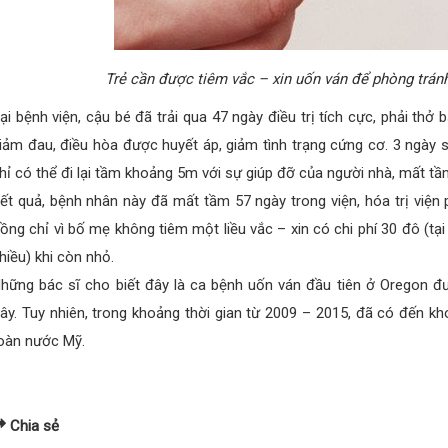
Trẻ cần được tiêm vắc – xin uốn ván để phòng trán
ại bệnh viện, cậu bé đã trải qua 47 ngày điều trị tích cực, phải th
iảm đau, điều hòa được huyết áp, giảm tình trạng cứng cơ. 3 ngày 
hỉ có thể đi lại tầm khoảng 5m với sự giúp đỡ của người nhà, mất tầ
ết quả, bệnh nhân này đã mất tầm 57 ngày trong viện, hóa trị viện
ồng chỉ vì bố mẹ không tiêm một liều vắc – xin có chi phí 30 đô (tạ
hiều) khi còn nhỏ.
hững bác sĩ cho biết đây là ca bệnh uốn ván đầu tiên ở Oregon 
ây. Tuy nhiên, trong khoảng thời gian từ 2009 – 2015, đã có đến k
oàn nước Mỹ.
Chia sẻ