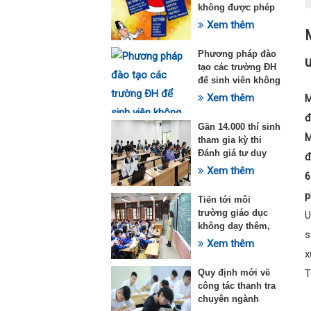
không được phép
dạy thêm theo
Xem thêm
M
Thông tư 29
Phương pháp đào
tạo các trường ĐH
để sinh viên không
quá tải với ngành
Xem thêm
M
Sư phạm Khoa học
đ
tự nhiên
Gần 14.000 thí sinh
M
tham gia kỳ thi
Đánh giá tư duy
đ
đợt 1 năm 2025
Xem thêm
6
p
Tiến tới môi
trường giáo dục
U
không dạy thêm,
s
học thêm
Xem thêm
x
Quy định mới về
T
công tác thanh tra
chuyên ngành