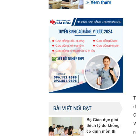
trong lĩnh vực giáo
Xem thêm
dục
T
đ
BÀI VIẾT NỔI BẬT
C
Bộ Giáo dục giải
V
thích lý do không
cố định môn thi
n