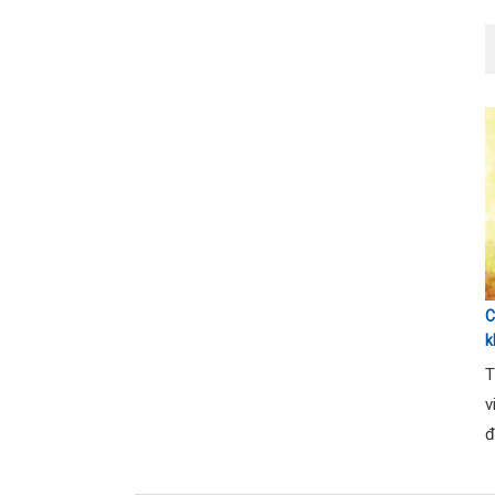
C
k
T
T
v
đ