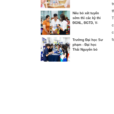
thứ 3 vào lớp 10
t
t
Nếu bỏ xét tuyển
T
sớm thì các kỳ thi
ĐGNL, ĐGTD, V-
c
SAT bị ảnh hưởng
c
như thế nào?
t
Trường Đại học Sư
phạm - Đại học
Thái Nguyên bỏ
phương thức xét
học bạ từ năm
2025