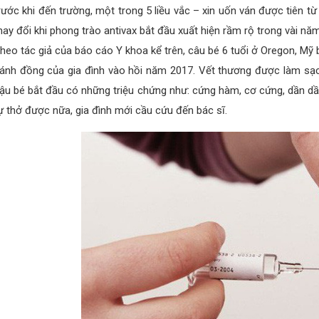
rước khi đến trường, một trong 5 liều vắc – xin uốn ván được tiên từ
hay đổi khi phong trào antivax bắt đầu xuất hiện rầm rộ trong vài nă
heo tác giả của báo cáo Y khoa kể trên, câu bé 6 tuổi ở Oregon, Mỹ 
ánh đồng của gia đình vào hồi năm 2017. Vết thương được làm sạch
ậu bé bắt đầu có những triệu chứng như: cứng hàm, cơ cứng, dần dần
ự thở được nữa, gia đình mới cầu cứu đến bác sĩ.