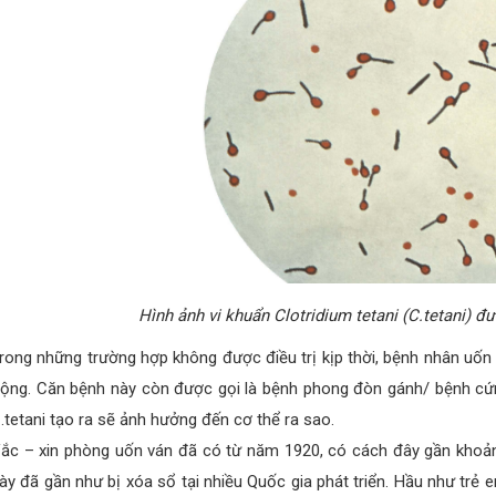
Hình ảnh vi khuẩn Clotridium tetani (C.tetani) đư
rong những trường hợp không được điều trị kịp thời, bệnh nhân uốn
ộng. Căn bệnh này còn được gọi là bệnh phong đòn gánh/ bệnh cứ
.tetani tạo ra sẽ ảnh hưởng đến cơ thể ra sao.
ắc – xin phòng uốn ván đã có từ năm 1920, có cách đây gần khoả
ày đã gần như bị xóa sổ tại nhiều Quốc gia phát triển. Hầu như tr