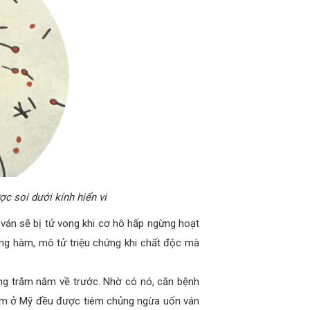
ợc soi dưới kính hiển vi
 ván sẽ bị tử vong khi cơ hô hấp ngừng hoạt
ng hàm, mô tử triệu chứng khi chất độc mà
ng trăm năm về trước. Nhờ có nó, căn bệnh
ẻ em ở Mỹ đều được tiêm chủng ngừa uốn ván