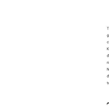
T
g
c
K
đ
n
N
đ
t