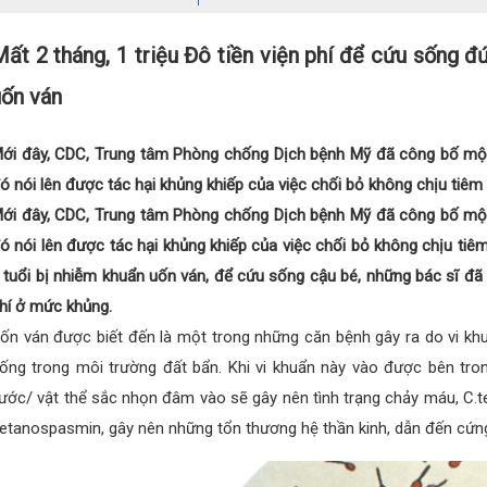
ất 2 tháng, 1 triệu Đô tiền viện phí để cứu sống 
uốn ván
ới đây, CDC, Trung tâm Phòng chống Dịch bệnh Mỹ đã công bố mộ
ó nói lên được tác hại khủng khiếp của việc chối bỏ không chịu tiêm
ới đây, CDC, Trung tâm Phòng chống Dịch bệnh Mỹ đã công bố mộ
ó nói lên được tác hại khủng khiếp của việc chối bỏ không chịu ti
 tuổi bị nhiễm khuẩn uốn ván, để cứu sống cậu bé, những bác sĩ đã
hí ở mức khủng.
ốn ván được biết đến là một trong những căn bệnh gây ra do vi khuẩn
ống trong môi trường đất bẩn. Khi vi khuẩn này vào được bên tro
ước/ vật thể sắc nhọn đâm vào sẽ gây nên tình trạng chảy máu, C.tet
etanospasmin, gây nên những tổn thương hệ thần kinh, dẫn đến cứng c