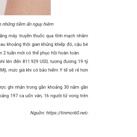
h những tiềm ẩn nguy hiêm
ở bằng máy. truyền thuốc qua tĩnh mạch nhằm
sau khoảng thời gian khủng khiếp đó, cậu bé
m 2 tuần mới có thể phục hồi hoàn toàn.
 phí lên đến 811.929 USD, tương đương 19 tỷ
i Mỹ, mức giá khi có bảo hiểm Y tế sẽ rẻ hơn
được ghi nhận trong gần khoảng 30 năm gần
hoảng 197 ca uốn ván, 16 người tử vong trên
Nguồn: https://tinmoi60.net/