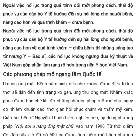
Ngoài việc nổ lực trong quá trình đổi mới phong cách, thái độ
phục vụ của cán bộ Y tế hướng đến sự hài lòng cho người bệnh,
nâng cao hơn về quá trình khám – chữa bệnh.
Ngoài việc nổ lực trong quá trình đổi mới phong cách, thái độ
phục vụ của cán bộ Y tế hướng đến sự hài lòng cho người bệnh,
nâng cao hơn về quá trình khám – chữa bệnh thì những sáng tạo
từ những Y – Bác sĩ, các nổ lực không ngừng đưa kỹ thuật về
Việt Nam góp phần làm rạng rỡ hơn trong nền Y học Việt Nam.
Các phương pháp mổ ngang tầm Quốc tế
U nang ống mật: Bệnh bẩm sinh, nếu như không được điều trị kịp
thời sẽ dẫn đến tình trạng xơ gan, ung thư ống mật. Nhằm khắc
phục được hạn chế khi đó những phương pháp mổ mở như: nguy
cơ nhiễm khuẩn cao, thời gian hồi phục chậm và thẩm mỹ kém.
Giáo sư Tiến sĩ Nguyễn Thanh Liêm nghiên cứu, áp dụng phương
pháp “
Nội soi u nang ống mật chủ
” vào năm 1996. Từ thời điểm
đó đến bây giờ đã có 500 ca được ông Liêm mổ bằng phương