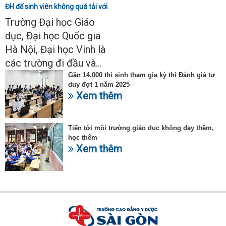
ĐH để sinh viên không quá tải với
ngành Sư phạm Khoa học tự
Trường Đại học Giáo
nhiên
dục, Đại học Quốc gia
Hà Nội, Đại học Vinh là
các trường đi đầu và...
Gần 14.000 thí sinh tham gia kỳ thi Đánh giá tư
duy đợt 1 năm 2025
Xem thêm
Tiến tới môi trường giáo dục không dạy thêm,
học thêm
Xem thêm