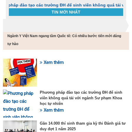
đào tạo các trường ĐH để sinh viên không quá tải với ngành S
TIN MỚI NHẤT
Trang chủ
Tin tức
Ngành Y Việt Nam ngang tầm Quốc tế: Có nhiều bước tiến mới đáng
C
t
tự hào
h
g
v
Xem thêm
đ
SỰ KIỆN HOT
v
k
đ
p
Phương pháp đào tạo các trường ĐH để sinh
d
viên không quá tải với ngành Sư phạm Khoa
t
học tự nhiên
t
T
Xem thêm
t
2
Gần 14.000 thí sinh tham gia kỳ thi Đánh giá tư
duy đợt 1 năm 2025