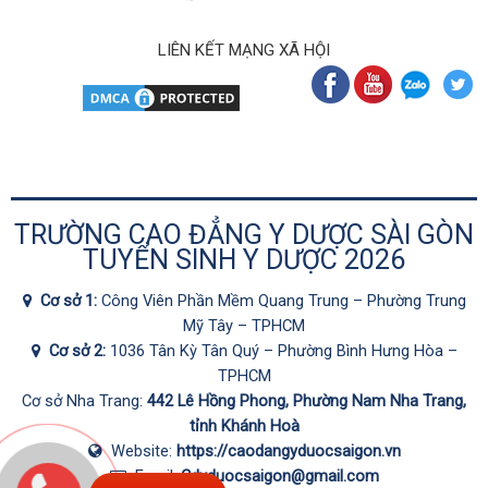
LIÊN KẾT MẠNG XÃ HỘI
TRƯỜNG CAO ĐẲNG Y DƯỢC SÀI GÒN
TUYỂN SINH Y DƯỢC 2026
Cơ sở 1:
Công Viên Phần Mềm Quang Trung – Phường Trung
Mỹ Tây – TPHCM
Cơ sở 2:
1036 Tân Kỳ Tân Quý – Phường Bình Hưng Hòa –
TPHCM
Cơ sở Nha Trang:
442 Lê Hồng Phong, Phường Nam Nha Trang,
tỉnh Khánh Hoà
Website:
https://caodangyduocsaigon.vn
Email:
Cdyduocsaigon@gmail.com