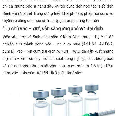
chí cả những bác sĩ hàng đầu khi đó cũng đến học tập. Tiếp đến
Bệnh viện Nội tiết Trung ương triển khai phương pháp nội soi u xơ
tuyến vú cũng cho bác sĩ Trần Ngọc Lương sáng tạo nên.
“Tự chủ vắc – xin”, sẵn sàng ứng phó với đại dịch
Viện vắc – xin và Sinh sản phẩm Y tế tại Nha Trang – Bộ Y tế đã
nghiên cứu thành công vắc – xin cúm mùa (A/H1N1, A/H3N2,
cúm B), vắc – xin cúm đại dịch A/H5N1. IVAC đã sản xuất những
loại vắc – xin trên quy mô sản xuất công nghiệp, chất lượng cao
và rất an toàn. Công suất vắc – xin cúm mùa là 1.5 triệu liều/
năm. vắc – xin cúm A/H5N1 là 3 triệu liều/ năm.