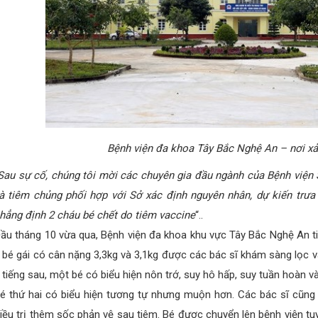
Bệnh viện đa khoa Tây Bắc Nghệ An – nơi xảy
Sau sự cố, chúng tôi mời các chuyên gia đầu ngành của Bệnh viện 
à tiêm chủng phối hợp với Sở xác định nguyên nhân, dự kiến trưa
hẳng định 2 cháu bé chết do tiêm vaccine
“..
ầu tháng 10 vừa qua, Bệnh viện đa khoa khu vực Tây Bắc Nghệ An ti
 bé gái có cân nặng 3,3kg và 3,1kg được các bác sĩ khám sàng lọc v
 tiếng sau, một bé có biểu hiện nôn trớ, suy hô hấp, suy tuần hoàn v
é thứ hai có biểu hiện tương tự nhưng muộn hơn. Các bác sĩ cũng
iều trị thêm sốc phản vệ sau tiêm. Bé được chuyển lên bệnh viện tuy