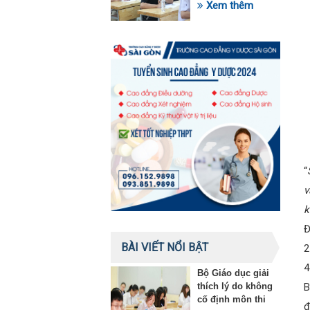
trong lĩnh vực giáo
Xem thêm
dục
“
v
k
Đ
BÀI VIẾT NỔI BẬT
2
4
Bộ Giáo dục giải
thích lý do không
B
cố định môn thi
đ