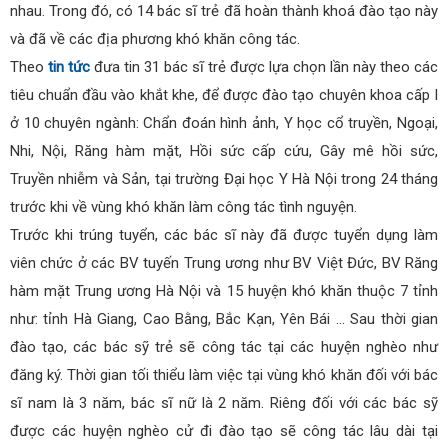
nhau. Trong đó, có 14 bác sĩ trẻ đã hoàn thành khoá đào tạo này
và đã về các địa phương khó khăn công tác.
Theo
tin tức
đưa tin 31 bác sĩ trẻ được lựa chọn lần này theo các
tiêu chuẩn đầu vào khắt khe, để được đào tạo chuyên khoa cấp I
ở 10 chuyên ngành: Chẩn đoán hình ảnh, Y học cổ truyền, Ngoại,
Nhi, Nội, Răng hàm mặt, Hồi sức cấp cứu, Gây mê hồi sức,
Truyền nhiễm và Sản, tại trường Đại học Y Hà Nội trong 24 tháng
trước khi về vùng khó khăn làm công tác tình nguyện.
Trước khi trúng tuyển, các bác sĩ này đã được tuyển dụng làm
viên chức ở các BV tuyến Trung ương như BV Việt Đức, BV Răng
hàm mặt Trung ương Hà Nội và 15 huyện khó khăn thuộc 7 tỉnh
như: tỉnh Hà Giang, Cao Bằng, Bắc Kạn, Yên Bái … Sau thời gian
đào tạo, các bác sỹ trẻ sẽ công tác tại các huyện nghèo như
đăng ký. Thời gian tối thiểu làm việc tại vùng khó khăn đối với bác
sĩ nam là 3 năm, bác sĩ nữ là 2 năm. Riêng đối với các bác sỹ
được các huyện nghèo cử đi đào tạo sẽ công tác lâu dài tại