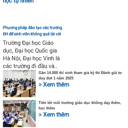
Phương pháp đào tạo các trường
ĐH để sinh viên không quá tải với
ngành Sư phạm Khoa học tự
Trường Đại học Giáo
nhiên
dục, Đại học Quốc gia
Hà Nội, Đại học Vinh là
các trường đi đầu và...
Gần 14.000 thí sinh tham gia kỳ thi Đánh giá tư
duy đợt 1 năm 2025
Xem thêm
Tiến tới môi trường giáo dục không dạy thêm,
học thêm
Xem thêm