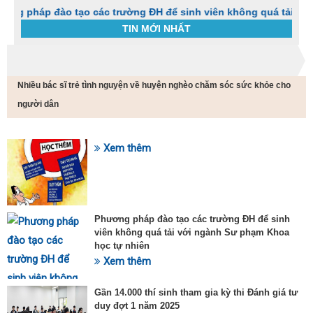
p đào tạo các trường ĐH để sinh viên không quá tải với ngành
TIN MỚI NHẤT
Trang chủ
Tin tức
Nhiều bác sĩ trẻ tình nguyện về huyện nghèo chăm sóc sức khỏe cho
C
t
người dân
h
g
v
Xem thêm
đ
SỰ KIỆN HOT
v
k
đ
p
Phương pháp đào tạo các trường ĐH để sinh
d
viên không quá tải với ngành Sư phạm Khoa
t
học tự nhiên
t
T
Xem thêm
t
2
Gần 14.000 thí sinh tham gia kỳ thi Đánh giá tư
duy đợt 1 năm 2025