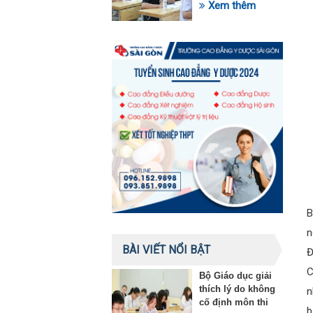
trong lĩnh vực giáo
Xem thêm
dục
B
n
BÀI VIẾT NỔI BẬT
Đ
C
Bộ Giáo dục giải
thích lý do không
n
cố định môn thi
b