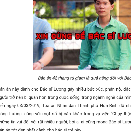
Bản án 42 tháng tù giam là quá nặng đối với B
ản án này dành cho Bác sĩ Lương gây nhiều bức xúc, phẫn nộ, đặc 
gười trở nên bi quan hơn trong cuộc sống, trong ngành nghề của mình
ến ngày 03/03/2019, Tòa án Nhân dân Thành phố Hòa Bình đã n
ông Lương, cùng với một số bị cáo khác trong vụ việc “Chạy thậ
hững tin vui đối với rất nhiều người, bởi ai ai cũng mong Bác sĩ L
ản án tốt đẹp nhất dành cho bác sĩ trẻ này.