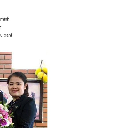
 mình
h
êu oan!