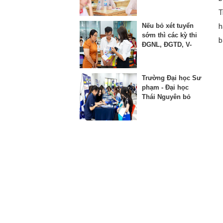
thứ 3 vào lớp 10
T
Nếu bỏ xét tuyển
h
sớm thì các kỳ thi
b
ĐGNL, ĐGTD, V-
SAT bị ảnh hưởng
như thế nào?
Trường Đại học Sư
phạm - Đại học
Thái Nguyên bỏ
phương thức xét
học bạ từ năm
2025