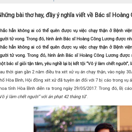
hững bài thơ hay, đầy ý nghĩa viết về Bác sĩ Hoàn
hắc hẳn không ai có thể quên được vụ việc chạy thận ở Bệnh việ
gười tử vong. Trong đó, hình ảnh Bác sĩ Hoàng Công Lương được nh
hắc hẳn không ai có thể quên được vụ việc chạy thận ở Bệnh việ
gười tử vong. Trong đó, hình ảnh Bác sĩ Hoàng Công Lương được 
ột bác sĩ giỏi tận tâm, yêu nghề lại bị kết tội “Vô ý làm chết người”,
au thời gian gần 2 năm điều tra xét xử vụ án chạy thận, vào ngày 3
hố Hòa Bình, Hội đồng xét xử đã tuyên án đối với 7 bị cáo trong vụ 
hoa tỉnh Hòa Bình diễn ra trong ngày 29/05/2017. Trong đó, Bị c
Vô ý làm chết người” với án phạt 42 tháng tù
”.