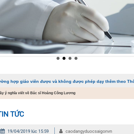
 viên được và không được phép dạy thêm theo Thông tư 29
đầy ý nghĩa viết về Bác sĩ Hoàng Công Lương
TIN TỨC
19/04/2019 lúc 15:59
caodangyduocsaigonvn