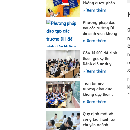
không được phép
dạy thêm theo
Xem thêm
N
Thông tư 29
Phương pháp đào
tạo các trường ĐH
C
để sinh viên không
n
quá tải với ngành
Xem thêm
Sư phạm Khoa học
C
tự nhiên
Gần 14.000 thí sinh
n
tham gia kỳ thi
m
Đánh giá tư duy
đợt 1 năm 2025
S
Xem thêm
p
Tiến tới môi
k
trường giáo dục
không dạy thêm,
“
học thêm
Xem thêm
Quy định mới về
công tác thanh tra
chuyên ngành