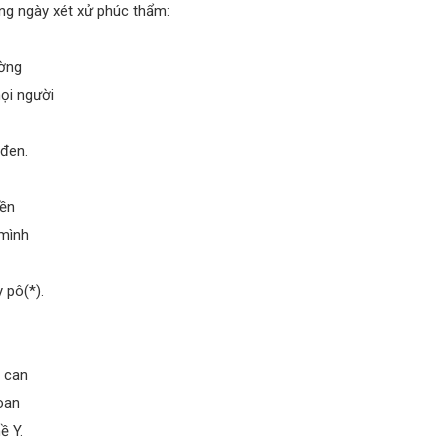
ngày xét xử phúc thẩm:
ờng
̣i người
 đen.
yền
 mình
 pô(*).
 can
oan
̀ Y.